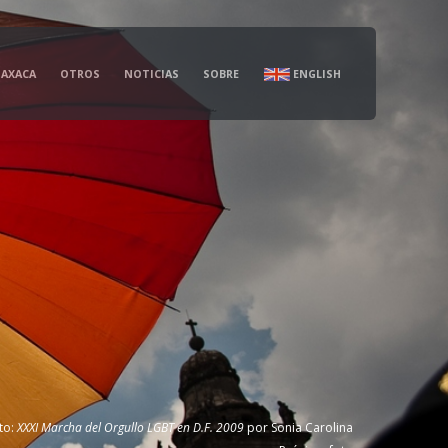
AXACA
OTROS
NOTICIAS
SOBRE
ENGLISH
to:
XXXI Marcha del Orgullo LGBT en D.F. 2009
por
Sonia Carolina