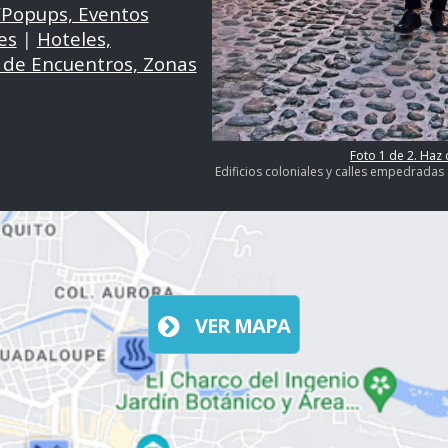
/Popups, Eventos
es
|
Hoteles,
 de Encuentros, Zonas
Foto 1 de 2. Haz 
Edificios coloniales y calles empedradas
VER MAPA