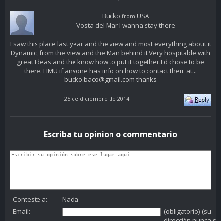
Bucko
USA
from
Vosta del Mar I wanna stay there
I saw this place last year and the view and most everything about it
Dynamic, from the view and the Man behind it.Very hospitable with
great Ideas and the know how to put it together.I'd chose to be
there. HMU if anyone has info on how to contact them at...
bucko.baco@gmail.com thanks
25 de diciembre de 2014
Escriba tu opinion o commentario
Conteste a:
Nada
Email:
(obligatorio) (su
dirección nunca se