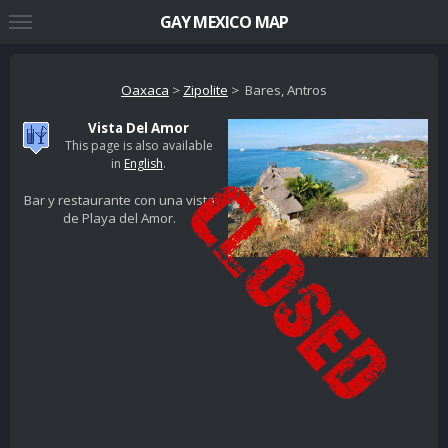
GAY MEXICO MAP
Oaxaca
>
Zipolite
> Bares, Antros
Vista Del Amor
This page is also available
in
English
.
Bar y restaurante con una vista
de Playa del Amor.