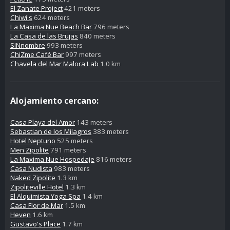
El Zanate Project
421 meters
Chiwi's
624 meters
La Maxima Nue Beach Bar
796 meters
La Casa de las Brujas
840 meters
SINnombre
993 meters
ChiZme Café Bar
997 meters
Chavela del Mar Malora Lab
1.0 km
Alojamiento cercano:
Casa Playa del Amor
143 meters
Sebastian de los Milagros
383 meters
Hotel Neptuno
525 meters
Men Zipolite
791 meters
La Maxima Nue Hospedaje
816 meters
Casa Nudista
983 meters
Naked Zipolite
1.3 km
Zipoliteville Hotel
1.3 km
El Alquimista Yoga Spa
1.4 km
Casa Flor de Mar
1.5 km
Heven
1.6 km
Gustavo's Place
1.7 km