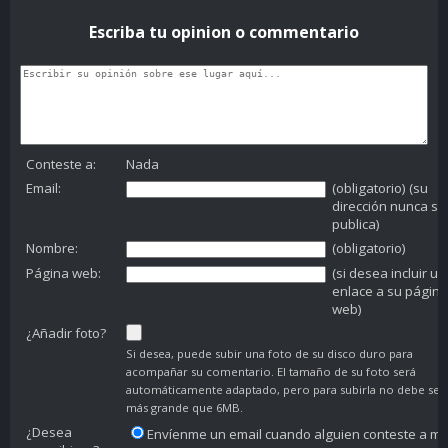
Escriba tu opinion o commentario
Conteste a:
Nada
Email:
(obligatorio) (su
dirección nunca se
publica)
Nombre:
(obligatorio)
Página web:
(si desea incluir un
enlace a su página
web)
¿Añadir foto?
Si desea, puede subir una foto de su disco duro para
acompañar su comentario. El tamaño de su foto será
automáticamente adaptado, pero para subirla no debe ser
más grande que 6MB.
¿Desea
Envíenme un email cuando alguien conteste a mi