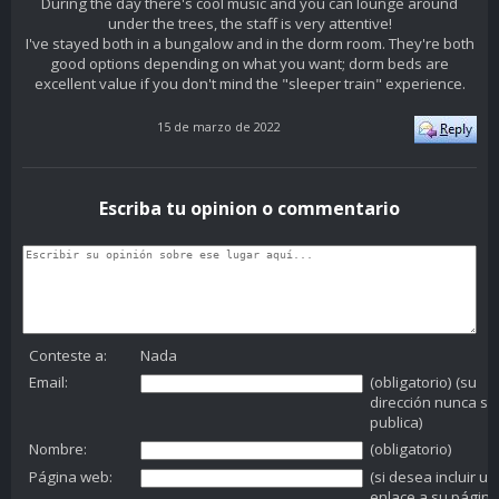
During the day there's cool music and you can lounge around
under the trees, the staff is very attentive!
I've stayed both in a bungalow and in the dorm room. They're both
good options depending on what you want; dorm beds are
excellent value if you don't mind the "sleeper train" experience.
15 de marzo de 2022
Escriba tu opinion o commentario
Conteste a:
Nada
Email:
(obligatorio) (su
dirección nunca se
publica)
Nombre:
(obligatorio)
Página web:
(si desea incluir un
enlace a su página