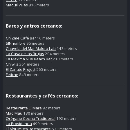
Maquil Villas
816 meters
Bares y antros cercanos:
ChiZme Café Bar
16 meters
SINnombre
95 meters
Chavela del Mar Malora Lab
143 meters
La Casa de las Brujas
204 meters
La Maxima Nue Beach Bar
210 meters
Chiwi's
361 meters
El Zanate Project
565 meters
Fetiche
849 meters
Restaurantes y cafés cercanos:
Restaurante El Mare
92 meters
Mao Mau
130 meters
Orégano Cocina Tradicional
192 meters
La Providencia
499 meters
El Alquimista Restaurante
533 meters