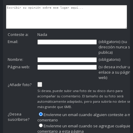
Conteste a:
Nada
Email:
(obligatorio) (su
dirección nunca se
publica)
Nombre:
(obligatorio)
Página web:
(si desea incluir un
enlace a su página
web)
¿Añadir foto?
Si desea, puede subir una foto de su disco duro para
acompañar su comentario. El tamaño de su foto será
automáticamente adaptado, pero para subirla no debe ser
más grande que 6MB.
¿Desea
Envíenme un email cuando alguien conteste a mi
suscribirse?
comentario
Envíenme un email cuando se agregue cualquier
comentario a esta página