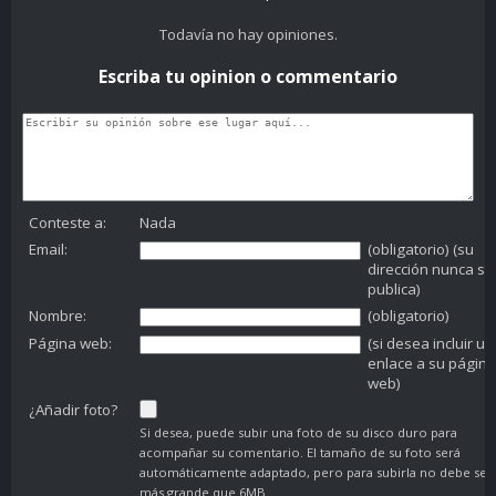
Todavía no hay opiniones.
Escriba tu opinion o commentario
Conteste a:
Nada
Email:
(obligatorio) (su
dirección nunca se
publica)
Nombre:
(obligatorio)
Página web:
(si desea incluir un
enlace a su página
web)
¿Añadir foto?
Si desea, puede subir una foto de su disco duro para
acompañar su comentario. El tamaño de su foto será
automáticamente adaptado, pero para subirla no debe ser
más grande que 6MB.