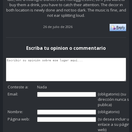
buy them a drink, you have to catch their attention. The decor in
both location is newly done and not too dark. The music is fine, and
not ear splitting loud.
26 de julio de 2026
Escriba tu opinion o commentario
Conteste a:
Nada
Email:
(obligatorio) (su
dirección nunca se
publica)
Nombre:
(obligatorio)
Página web:
(si desea incluir un
enlace a su página
web)