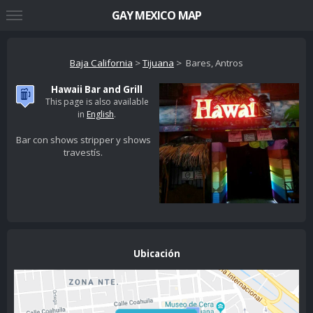
GAY MEXICO MAP
Baja California
>
Tijuana
> Bares, Antros
Hawaii Bar and Grill
This page is also available
in
English
.
Bar con shows stripper y shows
travestís.
Ubicación