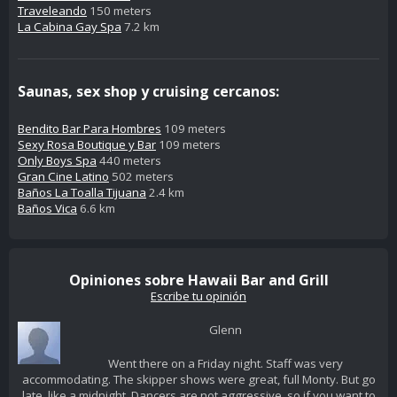
Traveleando
150 meters
La Cabina Gay Spa
7.2 km
Saunas, sex shop y cruising cercanos:
Bendito Bar Para Hombres
109 meters
Sexy Rosa Boutique y Bar
109 meters
Only Boys Spa
440 meters
Gran Cine Latino
502 meters
Baños La Toalla Tijuana
2.4 km
Baños Vica
6.6 km
Opiniones sobre Hawaii Bar and Grill
Escribe tu opinión
Glenn
Went there on a Friday night. Staff was very
accommodating. The skipper shows were great, full Monty. But go
late, like a midnight. Dancers are not aggressive, so if you want to