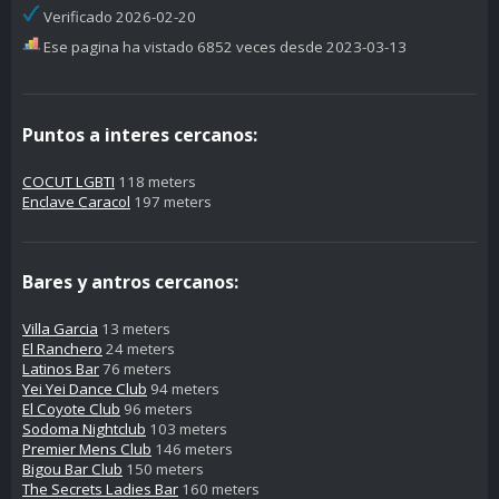
Verificado 2026-02-20
Ese pagina ha vistado 6852 veces desde 2023-03-13
Puntos a interes cercanos:
COCUT LGBTI
118 meters
Enclave Caracol
197 meters
Bares y antros cercanos:
Villa Garcia
13 meters
El Ranchero
24 meters
Latinos Bar
76 meters
Yei Yei Dance Club
94 meters
El Coyote Club
96 meters
Sodoma Nightclub
103 meters
Premier Mens Club
146 meters
Bigou Bar Club
150 meters
The Secrets Ladies Bar
160 meters