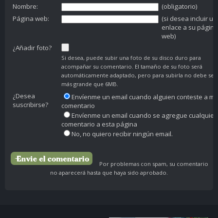
Nombre:
(obligatorio)
Página web:
(si desea incluir un
enlace a su página
web)
¿Añadir foto?
Si desea, puede subir una foto de su disco duro para
acompañar su comentario. El tamaño de su foto será
automáticamente adaptado, pero para subirla no debe ser
más grande que 6MB.
¿Desea
Envíenme un email cuando alguien conteste a mi
suscribirse?
comentario
Envíenme un email cuando se agregue cualquier
comentario a esta página
No, no quiero recibir ningún email.
Por problemas con spam, su comentario
no aparecerá hasta que haya sido aprobado.