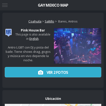
GAY MEXICO MAP
Coahuila
>
Saltillo
> Bares, Antros
Pink House Bar
This page is also available
in
English
.
Antro LGBT con DJ y pista del
baile. Tiene shows drag, gogos
y música en vivo depende la
noche.
VER 2 FOTOS
Ubicación