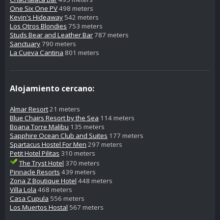
One Six One PV
498 meters
Kevin's Hideaway
542 meters
Los Otros Blondies
753 meters
Studs Bear and Leather Bar
787 meters
Sanctuary
790 meters
La Cueva Cantina
801 meters
Alojamiento cercano:
Almar Resort
21 meters
Blue Chairs Resort by the Sea
114 meters
Boana Torre Malibu
135 meters
Sapphire Ocean Club and Suites
177 meters
Spartacus Hostel For Men
297 meters
Petit Hotel Pilitas
310 meters
The Tryst Hotel
370 meters
Pinnacle Resorts
439 meters
Zona Z Boutique Hotel
448 meters
Villa Lola
468 meters
Casa Cupula
556 meters
Los Muertos Hostal
567 meters