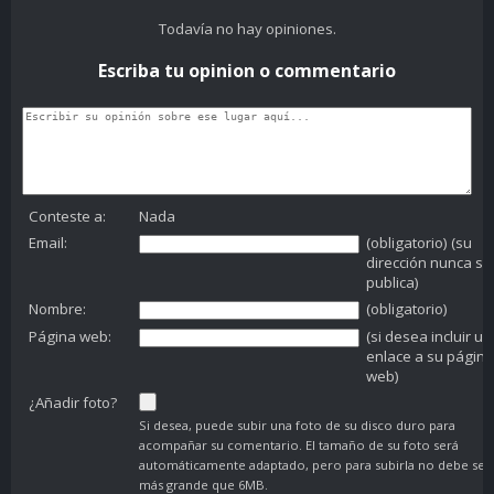
Todavía no hay opiniones.
Escriba tu opinion o commentario
Conteste a:
Nada
Email:
(obligatorio) (su
dirección nunca se
publica)
Nombre:
(obligatorio)
Página web:
(si desea incluir un
enlace a su página
web)
¿Añadir foto?
Si desea, puede subir una foto de su disco duro para
acompañar su comentario. El tamaño de su foto será
automáticamente adaptado, pero para subirla no debe ser
más grande que 6MB.