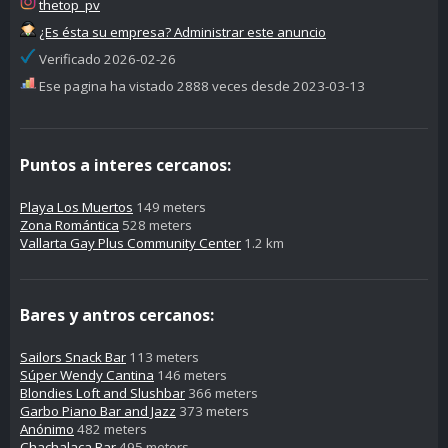
thetop_pv
¿Es ésta su empresa? Administrar este anuncio
Verificado 2026-02-26
Ese pagina ha vistado 2888 veces desde 2023-03-13
Puntos a interes cercanos:
Playa Los Muertos
149 meters
Zona Romántica
528 meters
Vallarta Gay Plus Community Center
1.2 km
Bares y antros cercanos:
Sailors Snack Bar
113 meters
Súper Wendy Cantina
146 meters
Blondies Loft and Slushbar
366 meters
Garbo Piano Bar and Jazz
373 meters
Anónimo
482 meters
Chachalaca Bar
495 meters