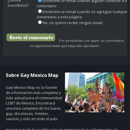
¿Desea
Envíenme un email cuando alguien conteste a mi
suscribirse?
comentario
Envíenme un email cuando se agregue cualquier
comentario a esta página
No, no quiero recibir ningún email.
Por problemas con spam, su comentario
no aparecerá hasta que haya sido aprobado.
Sobre Gay Mexico Map
Gay Mexico Map
es la fuente
de información más completa y
más actual para el communidad
LGBT de Mexico, Encontrará
una lista completa de los bares
gay, discotecas, hoteles,
saunas y más en todo el país.
Hacemos todo lo posible para mantener toda la información en