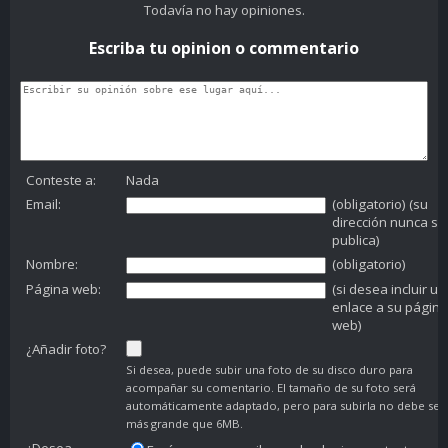
Todavía no hay opiniones.
Escriba tu opinion o commentario
Conteste a:
Nada
Email:
(obligatorio) (su
dirección nunca se
publica)
Nombre:
(obligatorio)
Página web:
(si desea incluir un
enlace a su página
web)
¿Añadir foto?
Si desea, puede subir una foto de su disco duro para
acompañar su comentario. El tamaño de su foto será
automáticamente adaptado, pero para subirla no debe ser
más grande que 6MB.