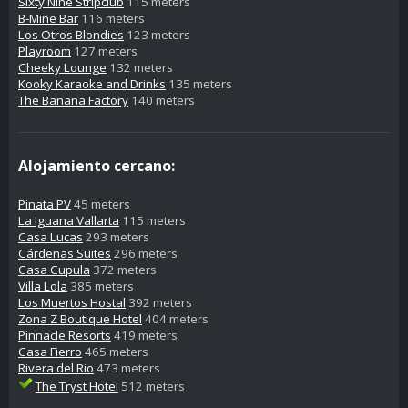
Sixty Nine Stripclub
115 meters
B-Mine Bar
116 meters
Los Otros Blondies
123 meters
Playroom
127 meters
Cheeky Lounge
132 meters
Kooky Karaoke and Drinks
135 meters
The Banana Factory
140 meters
Alojamiento cercano:
Pinata PV
45 meters
La Iguana Vallarta
115 meters
Casa Lucas
293 meters
Cárdenas Suites
296 meters
Casa Cupula
372 meters
Villa Lola
385 meters
Los Muertos Hostal
392 meters
Zona Z Boutique Hotel
404 meters
Pinnacle Resorts
419 meters
Casa Fierro
465 meters
Rivera del Rio
473 meters
The Tryst Hotel
512 meters