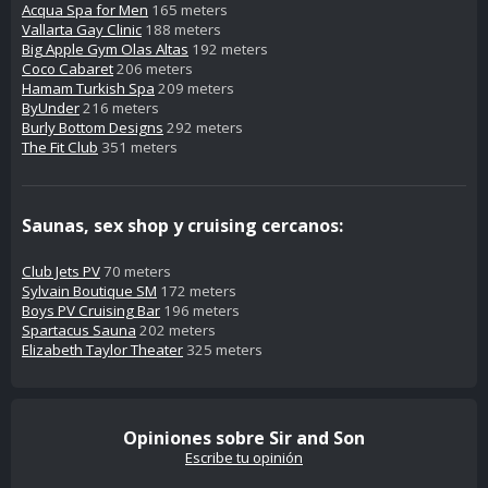
Acqua Spa for Men
165 meters
Vallarta Gay Clinic
188 meters
Big Apple Gym Olas Altas
192 meters
Coco Cabaret
206 meters
Hamam Turkish Spa
209 meters
ByUnder
216 meters
Burly Bottom Designs
292 meters
The Fit Club
351 meters
Saunas, sex shop y cruising cercanos:
Club Jets PV
70 meters
Sylvain Boutique SM
172 meters
Boys PV Cruising Bar
196 meters
Spartacus Sauna
202 meters
Elizabeth Taylor Theater
325 meters
Opiniones sobre Sir and Son
Escribe tu opinión