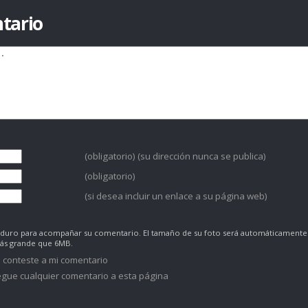
tario
(obligatorio) (su dirección nunca se publica)
(obligatorio)
(si desea incluir un enlace a su página web)
co duro para acompañar su comentario. El tamaño de su foto será automáticamente
más grande que 6MB.
 conteste a mi comentario
gue cualquier comentario a esta página