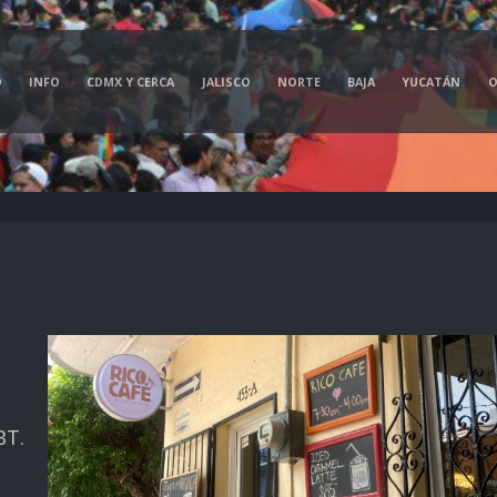
O
INFO
CDMX Y CERCA
JALISCO
NORTE
BAJA
YUCATÁN
O
BT.