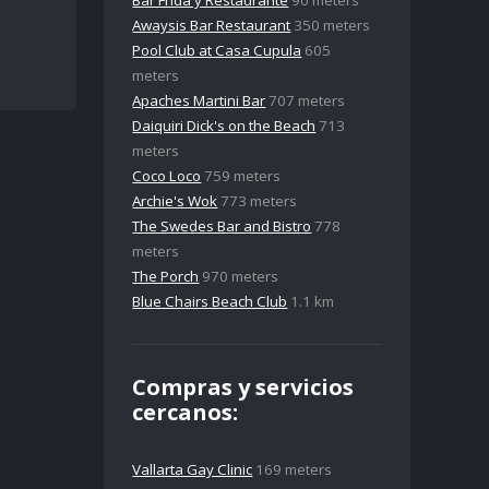
Bar Frida y Restaurante
90 meters
Awaysis Bar Restaurant
350 meters
Pool Club at Casa Cupula
605
meters
Apaches Martini Bar
707 meters
Daiquiri Dick's on the Beach
713
meters
Coco Loco
759 meters
Archie's Wok
773 meters
The Swedes Bar and Bistro
778
meters
The Porch
970 meters
Blue Chairs Beach Club
1.1 km
Compras y servicios
cercanos:
Vallarta Gay Clinic
169 meters