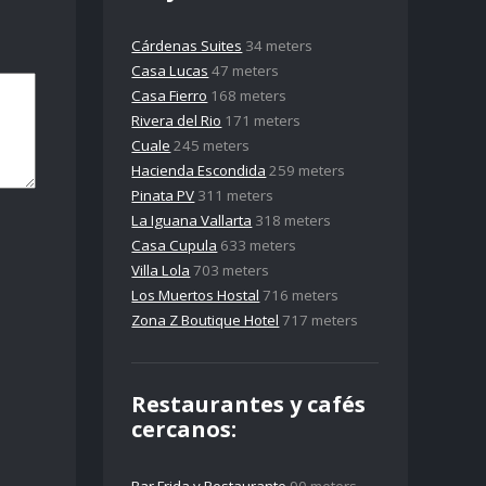
Cárdenas Suites
34 meters
Casa Lucas
47 meters
Casa Fierro
168 meters
Rivera del Rio
171 meters
Cuale
245 meters
Hacienda Escondida
259 meters
Pinata PV
311 meters
La Iguana Vallarta
318 meters
Casa Cupula
633 meters
Villa Lola
703 meters
Los Muertos Hostal
716 meters
Zona Z Boutique Hotel
717 meters
Restaurantes y cafés
cercanos: