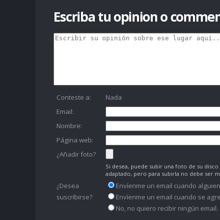
Escriba tu opinion o commen
Conteste a:
Nada
Email:
Nombre:
Página web:
¿Añadir foto?
Si desea, puede subir una foto de su dis
adaptado, pero para subirla no debe ser 
¿Desea
Envíenme un email cuando alguien
suscribirse?
Envíenme un email cuando se agre
No, no quiero recibir ningún email.