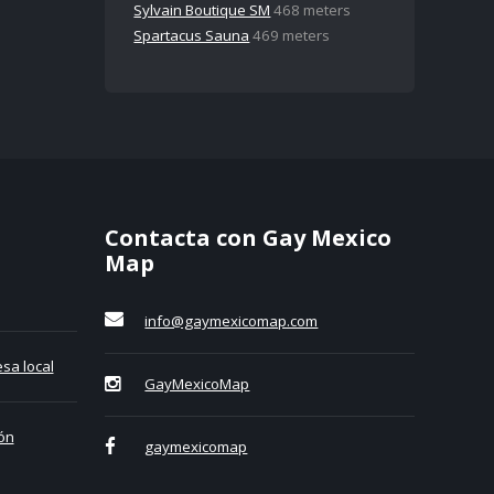
Sylvain Boutique SM
468 meters
Spartacus Sauna
469 meters
Contacta con Gay Mexico
Map
info@gaymexicomap.com
sa local
GayMexicoMap
ón
gaymexicomap