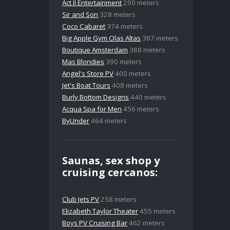
Act II Entertainment
290 meters
Sir and Son
328 meters
Coco Cabaret
374 meters
Big Apple Gym Olas Altas
387 meters
Boutique Amsterdam
388 meters
Mas Blondies
390 meters
Angel's Store PV
400 meters
Jet's Boat Tours
408 meters
Burly Bottom Designs
440 meters
Acqua Spa for Men
456 meters
ByUnder
464 meters
Saunas, sex shop y
cruising cercanos:
Club Jets PV
258 meters
Elizabeth Taylor Theater
455 meters
Boys PV Cruising Bar
462 meters