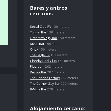
Bares y antros
cercanos:
Social Club PV
130 meters
Tunnel Bar
130 meters
Elixir Mixology Bar
150 meters
Divas Bar
155 meters
Onyx
156 meters
The Eagle PV
157 meters
Cheeky Pool Club
169 meters
Playroom
202 meters
Reinas Bar
207 meters
The Banana Factory
262 meters
The Corner Gay Bar
277 meters
B-Mine Bar
278 meters
Alojamiento cercano: