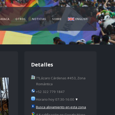
AXACA
OTROS
NOTICIAS
SOBRE
ENGLISH
Detalles
??Lázaro Cárdenas #453, Zona
Romántica
+52 322 779 1847
Horario hoy 07:30-16:00
▼
Busca alojamiento en esta zona
4.6 calificación en Google Maps