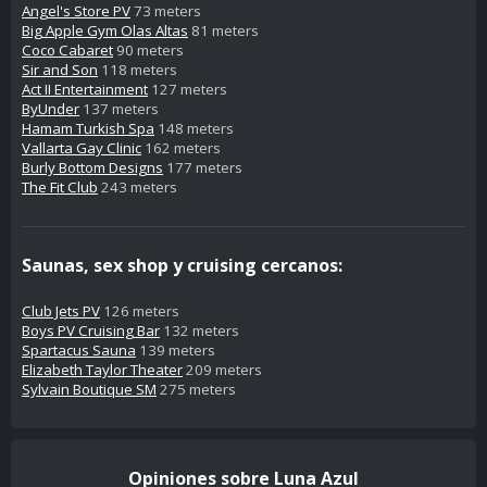
Angel's Store PV
73 meters
Big Apple Gym Olas Altas
81 meters
Coco Cabaret
90 meters
Sir and Son
118 meters
Act II Entertainment
127 meters
ByUnder
137 meters
Hamam Turkish Spa
148 meters
Vallarta Gay Clinic
162 meters
Burly Bottom Designs
177 meters
The Fit Club
243 meters
Saunas, sex shop y cruising cercanos:
Club Jets PV
126 meters
Boys PV Cruising Bar
132 meters
Spartacus Sauna
139 meters
Elizabeth Taylor Theater
209 meters
Sylvain Boutique SM
275 meters
Opiniones sobre Luna Azul