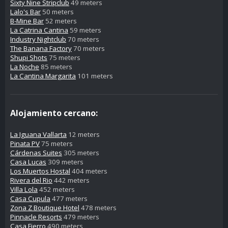
Sixty Nine Stripclub
49 meters
Lalo's Bar
50 meters
B-Mine Bar
52 meters
La Catrina Cantina
59 meters
Industry Nightclub
70 meters
The Banana Factory
70 meters
Shupi Shots
75 meters
La Noche
85 meters
La Cantina Margarita
101 meters
Alojamiento cercano:
La Iguana Vallarta
12 meters
Pinata PV
75 meters
Cárdenas Suites
305 meters
Casa Lucas
309 meters
Los Muertos Hostal
404 meters
Rivera del Rio
442 meters
Villa Lola
452 meters
Casa Cupula
477 meters
Zona Z Boutique Hotel
478 meters
Pinnacle Resorts
479 meters
Casa Fierro
490 meters