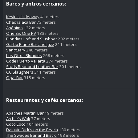
Bares y antros cercanos:
Kevin's Hideaway
41 meters
Chachalaca Bar
73 meters
Anónimo
122 meters
One Six One PV
133 meters
Blondies Loft and Slushbar
202 meters
Garbo Piano Bar and Jazz
211 meters
Sanctuary
248 meters
Los Otros Blondies
268 meters
Code Puerto Vallarta
274 meters
Studs Bear and Leather Bar
301 meters
CC Slaughters
311 meters
Opal Bar
315 meters
Restaurantes y cafés cercanos:
Apaches Martini Bar
19 meters
Archie's Wok
77 meters
Coco Loco
104 meters
Daiquiri Dick's on the Beach
130 meters
The Swedes Bar and Bistro
198 meters