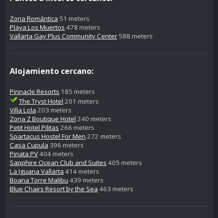
Zona Romántica
51 meters
Playa Los Muertos
478 meters
Vallarta Gay Plus Community Center
588 meters
Alojamiento cercano:
Pinnacle Resorts
185 meters
The Tryst Hotel
201 meters
Villa Lola
203 meters
Zona Z Boutique Hotel
240 meters
Petit Hotel Pilitas
266 meters
Spartacus Hostel For Men
272 meters
Casa Cupula
396 meters
Pinata PV
404 meters
Sapphire Ocean Club and Suites
405 meters
La Iguana Vallarta
414 meters
Boana Torre Malibu
439 meters
Blue Chairs Resort by the Sea
463 meters