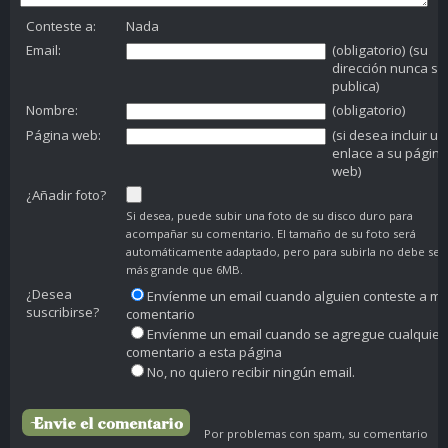
Conteste a:
Nada
Email:
(obligatorio) (su
dirección nunca se
publica)
Nombre:
(obligatorio)
Página web:
(si desea incluir un
enlace a su página
web)
¿Añadir foto?
Si desea, puede subir una foto de su disco duro para
acompañar su comentario. El tamaño de su foto será
automáticamente adaptado, pero para subirla no debe ser
más grande que 6MB.
¿Desea
Envíenme un email cuando alguien conteste a mi
suscribirse?
comentario
Envíenme un email cuando se agregue cualquier
comentario a esta página
No, no quiero recibir ningún email.
Por problemas con spam, su comentario