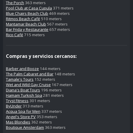
The Porch
363 meters
Pool Club at Casa Cupula
371 meters
Blue Chairs Beach Club
469 meters
Ritmos Beach Café
510 meters
Mantamar Beach Club
567 meters
Bar Frida y Restaurante
657 meters
Rico Café
715 meters
Compras y servicios cercanos:
Barber and Booze
144 meters
The Palm Cabaret and Bar
148 meters
Tamale's Tours
152 meters
Wet and Wild Gay Cruise
167 meters
Diana's Boat Tours
196 meters
Hamam Turkish Spa
281 meters
Tryst Fitness
301 meters
ByUnder
313 meters
Acqua Spa for Men
337 meters
Angel's Store PV
353 meters
Mas Blondies
362 meters
Boutique Amsterdam
363 meters