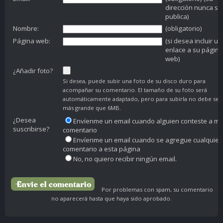
dirección nunca se
publica)
Nombre:
(obligatorio)
Página web:
(si desea incluir un
enlace a su página
web)
¿Añadir foto?
Si desea, puede subir una foto de su disco duro para
acompañar su comentario. El tamaño de su foto será
automáticamente adaptado, pero para subirla no debe ser
más grande que 6MB.
¿Desea
Envíenme un email cuando alguien conteste a mi
suscribirse?
comentario
Envíenme un email cuando se agregue cualquier
comentario a esta página
No, no quiero recibir ningún email.
Por problemas con spam, su comentario
no aparecerá hasta que haya sido aprobado.