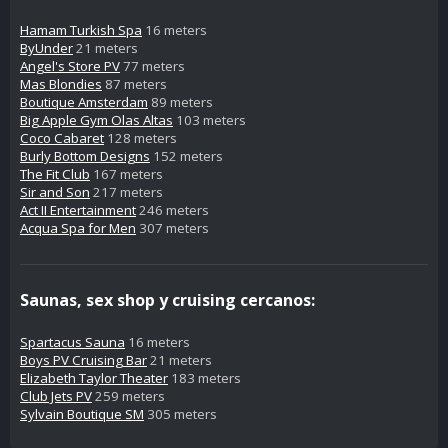
Hamam Turkish Spa
16 meters
ByUnder
21 meters
Angel's Store PV
77 meters
Mas Blondies
87 meters
Boutique Amsterdam
89 meters
Big Apple Gym Olas Altas
103 meters
Coco Cabaret
128 meters
Burly Bottom Designs
152 meters
The Fit Club
167 meters
Sir and Son
217 meters
Act II Entertainment
246 meters
Acqua Spa for Men
307 meters
Saunas, sex shop y cruising cercanos:
Spartacus Sauna
16 meters
Boys PV Cruising Bar
21 meters
Elizabeth Taylor Theater
183 meters
Club Jets PV
259 meters
Sylvain Boutique SM
305 meters