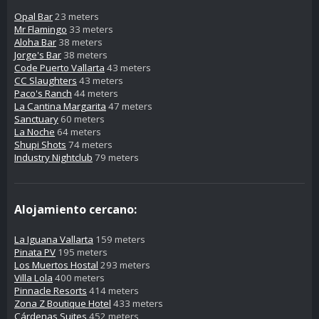
Opal Bar
23 meters
Mr Flamingo
33 meters
Aloha Bar
38 meters
Jorge's Bar
38 meters
Code Puerto Vallarta
43 meters
CC Slaughters
43 meters
Paco's Ranch
44 meters
La Cantina Margarita
47 meters
Sanctuary
60 meters
La Noche
64 meters
Shupi Shots
74 meters
Industry Nightclub
79 meters
Alojamiento cercano:
La Iguana Vallarta
159 meters
Pinata PV
195 meters
Los Muertos Hostal
293 meters
Villa Lola
400 meters
Pinnacle Resorts
414 meters
Zona Z Boutique Hotel
433 meters
Cárdenas Suites
452 meters