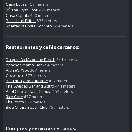
Casa Lucas
457 meters
The Tryst Hotel
476 meters
Casa Cupula
490 meters
Petit Hotel Pilitas
535 meters
Spartacus Hostel For Men
549 meters
Restaurantes y cafés cercanos:
Daiquiri Dick's on the Beach
244 meters
Apaches Martini Bar
294 meters
Archie's Wok
367 meters
Coco Loco
377 meters
Bar Frida y Restaurante
402 meters
The Swedes Bar and Bistro
444 meters
Pool Club at Casa Cupula
454 meters
Rico Café
477 meters
The Porch
637 meters
Blue Chairs Beach Club
757 meters
Compras y servicios cercanos: