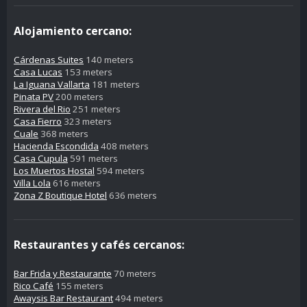
Alojamiento cercano:
Cárdenas Suites
140 meters
Casa Lucas
153 meters
La Iguana Vallarta
181 meters
Pinata PV
200 meters
Rivera del Rio
251 meters
Casa Fierro
323 meters
Cuale
368 meters
Hacienda Escondida
408 meters
Casa Cupula
591 meters
Los Muertos Hostal
594 meters
Villa Lola
616 meters
Zona Z Boutique Hotel
636 meters
Restaurantes y cafés cercanos:
Bar Frida y Restaurante
70 meters
Rico Café
155 meters
Awaysis Bar Restaurant
494 meters