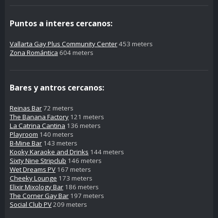
Puntos a interes cercanos:
Vallarta Gay Plus Community Center
453 meters
Zona Romántica
604 meters
Bares y antros cercanos:
Reinas Bar
72 meters
The Banana Factory
121 meters
La Catrina Cantina
136 meters
Playroom
140 meters
B-Mine Bar
143 meters
Kooky Karaoke and Drinks
144 meters
Sixty Nine Stripclub
146 meters
Wet Dreams PV
167 meters
Cheeky Lounge
173 meters
Elixir Mixology Bar
186 meters
The Corner Gay Bar
197 meters
Social Club PV
209 meters