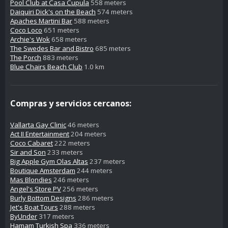
Pool Club at Casa Cupula
558 meters
Daiquiri Dick's on the Beach
574 meters
Apaches Martini Bar
588 meters
Coco Loco
651 meters
Archie's Wok
658 meters
The Swedes Bar and Bistro
685 meters
The Porch
883 meters
Blue Chairs Beach Club
1.0 km
Compras y servicios cercanos:
Vallarta Gay Clinic
46 meters
Act II Entertainment
204 meters
Coco Cabaret
222 meters
Sir and Son
233 meters
Big Apple Gym Olas Altas
237 meters
Boutique Amsterdam
244 meters
Mas Blondies
246 meters
Angel's Store PV
256 meters
Burly Bottom Designs
286 meters
Jet's Boat Tours
288 meters
ByUnder
317 meters
Hamam Turkish Spa
336 meters