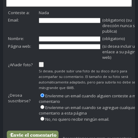
Conteste a:
Nada
Email:
(obligatorio) (su
dirección nunca se
publica)
Nombre:
(obligatorio)
Página web:
(si desea incluir un
enlace a su página
web)
¿Añadir foto?
Si desea, puede subir una foto de su disco duro para
acompañar su comentario. El tamaño de su foto será
automáticamente adaptado, pero para subirla no debe ser
más grande que 6MB.
¿Desea
Envíenme un email cuando alguien conteste a mi
suscribirse?
comentario
Envíenme un email cuando se agregue cualquier
comentario a esta página
No, no quiero recibir ningún email.