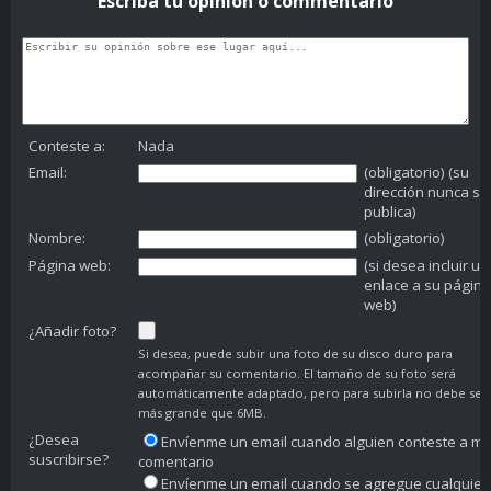
Escriba tu opinion o commentario
Conteste a:
Nada
Email:
(obligatorio) (su
dirección nunca se
publica)
Nombre:
(obligatorio)
Página web:
(si desea incluir un
enlace a su página
web)
¿Añadir foto?
Si desea, puede subir una foto de su disco duro para
acompañar su comentario. El tamaño de su foto será
automáticamente adaptado, pero para subirla no debe ser
más grande que 6MB.
¿Desea
Envíenme un email cuando alguien conteste a mi
suscribirse?
comentario
Envíenme un email cuando se agregue cualquier