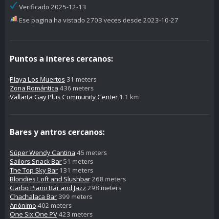
Verificado 2025-12-13
Ese pagina ha vistado 2703 veces desde 2023-10-27
Puntos a interes cercanos:
Playa Los Muertos
31 meters
Zona Romántica
436 meters
Vallarta Gay Plus Community Center
1.1 km
Bares y antros cercanos:
Súper Wendy Cantina
45 meters
Sailors Snack Bar
51 meters
The Top Sky Bar
131 meters
Blondies Loft and Slushbar
268 meters
Garbo Piano Bar and Jazz
298 meters
Chachalaca Bar
399 meters
Anónimo
402 meters
One Six One PV
423 meters