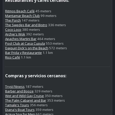
Restaurantes y cafés cercanos:
Ritmos Beach Café
45 meters
Mantamar Beach Club
99 meters
The Porch
147 meters
The Swedes Bar and Bistro
336 meters
Coco Loco
380 meters
Archie's Wok
392 meters
Apaches Martini Bar
464 meters
Pool Club at Casa Cupula
553 meters
Daiquiri Dick's on the Beach
572 meters
Bar Frida y Restaurante
1.1 km
Rico Café
1.1 km
Compras y servicios cercanos:
Tryst Fitness
187 meters
Barber and Booze
329 meters
Wet and Wild Gay Cruise
350 meters
The Palm Cabaret and Bar
353 meters
Tamale's Tours
356 meters
Diana's Boat Tours
359 meters
Acqua Spa for Men
661 meters