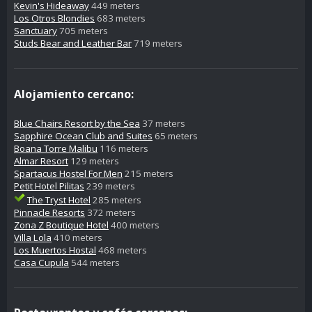
Kevin's Hideaway
449 meters
Los Otros Blondies
683 meters
Sanctuary
705 meters
Studs Bear and Leather Bar
719 meters
Alojamiento cercano:
Blue Chairs Resort by the Sea
37 meters
Sapphire Ocean Club and Suites
65 meters
Boana Torre Malibu
116 meters
Almar Resort
129 meters
Spartacus Hostel For Men
215 meters
Petit Hotel Pilitas
239 meters
The Tryst Hotel
285 meters
Pinnacle Resorts
372 meters
Zona Z Boutique Hotel
400 meters
Villa Lola
410 meters
Los Muertos Hostal
468 meters
Casa Cupula
544 meters