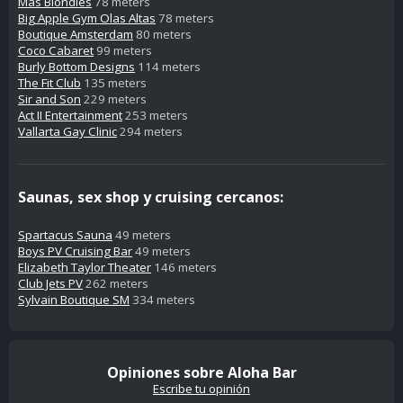
Mas Blondies
78 meters
Big Apple Gym Olas Altas
78 meters
Boutique Amsterdam
80 meters
Coco Cabaret
99 meters
Burly Bottom Designs
114 meters
The Fit Club
135 meters
Sir and Son
229 meters
Act II Entertainment
253 meters
Vallarta Gay Clinic
294 meters
Saunas, sex shop y cruising cercanos:
Spartacus Sauna
49 meters
Boys PV Cruising Bar
49 meters
Elizabeth Taylor Theater
146 meters
Club Jets PV
262 meters
Sylvain Boutique SM
334 meters
Opiniones sobre Aloha Bar
Escribe tu opinión