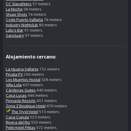
CC Slaughters
57 meters
La Noche
58 meters
Shupi Shots
74 meters
Code Puerto Vallarta
76 meters
Industry Nightclub
80 meters
Lalo's Bar
91 meters
Sanctuary
97 meters
Alojamiento cercano:
La Iguana Vallarta
152 meters
Pinata PV
200 meters
Los Muertos Hostal
328 meters
Villa Lola
437 meters
Cárdenas Suites
440 meters
Casa Lucas
446 meters
Pinnacle Resorts
451 meters
Zona Z Boutique Hotel
470 meters
The Tryst Hotel
513 meters
Casa Cupula
523 meters
Rivera del Rio
555 meters
Petit Hotel Pilitas
572 meters