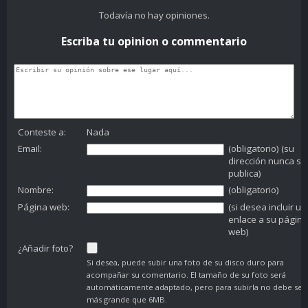
Todavía no hay opiniones.
Escriba tu opinion o commentario
Conteste a:
Nada
Email:
(obligatorio) (su
dirección nunca se
publica)
Nombre:
(obligatorio)
Página web:
(si desea incluir un
enlace a su página
web)
¿Añadir foto?
Si desea, puede subir una foto de su disco duro para
acompañar su comentario. El tamaño de su foto será
automáticamente adaptado, pero para subirla no debe ser
más grande que 6MB.