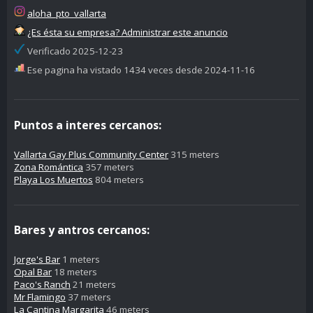
aloha_pto_vallarta
¿Es ésta su empresa? Administrar este anuncio
Verificado 2025-12-23
Ese pagina ha vistado 1434 veces desde 2024-11-16
Puntos a interes cercanos:
Vallarta Gay Plus Community Center
315 meters
Zona Romántica
357 meters
Playa Los Muertos
804 meters
Bares y antros cercanos:
Jorge's Bar
1 meters
Opal Bar
18 meters
Paco's Ranch
21 meters
Mr Flamingo
37 meters
La Cantina Margarita
46 meters