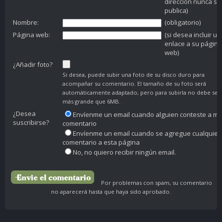
dirección nunca se
publica)
Nombre:
(obligatorio)
Página web:
(si desea incluir un
enlace a su página
web)
¿Añadir foto?
Si desea, puede subir una foto de su disco duro para
acompañar su comentario. El tamaño de su foto será
automáticamente adaptado, pero para subirla no debe ser
más grande que 6MB.
¿Desea
Envíenme un email cuando alguien conteste a mi
suscribirse?
comentario
Envíenme un email cuando se agregue cualquier
comentario a esta página
No, no quiero recibir ningún email.
Por problemas con spam, su comentario
no aparecerá hasta que haya sido aprobado.