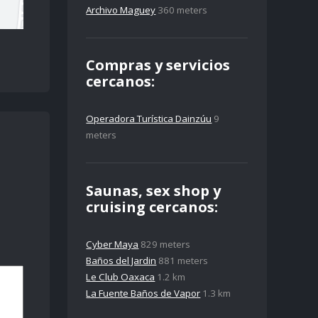
Archivo Maguey
360 meters
Compras y servicios
cercanos:
Operadora Turística Dainzúu
9
meters
Saunas, sex shop y
cruising cercanos:
Cyber Maya
829 meters
Baños del Jardin
881 meters
Le Club Oaxaca
1.2 km
La Fuente Baños de Vapor
1.3 km