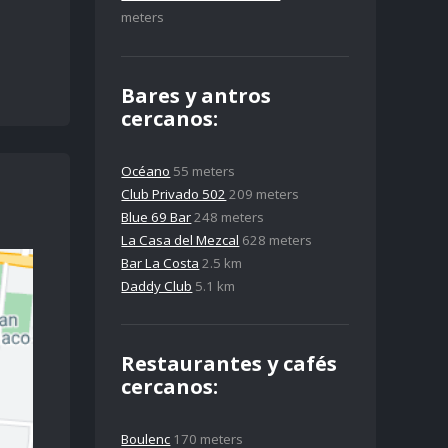
meters
Bares y antros
cercanos:
Océano
55 meters
Club Privado 502
209 meters
Blue 69 Bar
248 meters
La Casa del Mezcal
628 meters
Bar La Costa
2.5 km
Daddy Club
5.1 km
Restaurantes y cafés
cercanos:
Boulenc
170 meters