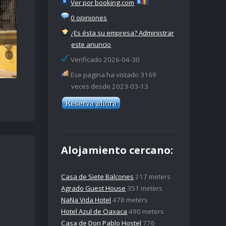
Ver por booking.com
0 opiniones
¿Es ésta su empresa? Administrar
este anuncio
Verificado 2026-04-30
Ese pagina ha vistado 3169
veces desde 2023-03-13
Alojamiento cercano:
Casa de Siete Balcones
217 meters
Agrado Guest House
351 meters
NaNa Vida Hotel
478 meters
Hotel Azul de Oaxaca
490 meters
Casa de Don Pablo Hostel
776