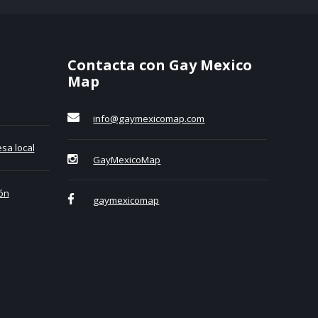
Contacta con Gay Mexico
Map
info@gaymexicomap.com
sa local
GayMexicoMap
ón
gaymexicomap