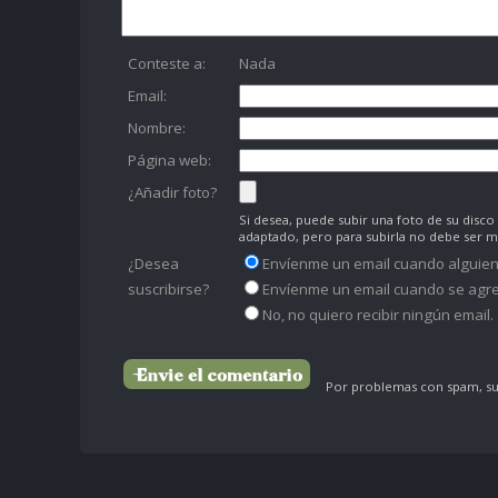
Conteste a:
Nada
Email:
Nombre:
Página web:
¿Añadir foto?
Si desea, puede subir una foto de su dis
adaptado, pero para subirla no debe ser 
¿Desea
Envíenme un email cuando alguien
suscribirse?
Envíenme un email cuando se agre
No, no quiero recibir ningún email.
Por problemas con spam, su 