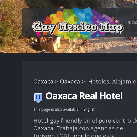
INICI
Oaxaca
>
Oaxaca
> Hoteles, Alojamie
Oaxaca Real Hotel
This page is also available in
English
.
Hotel gay friendly en el puro centro d
Oaxaca. Trabaja con agencias de
turismo LGBT, por lo que está