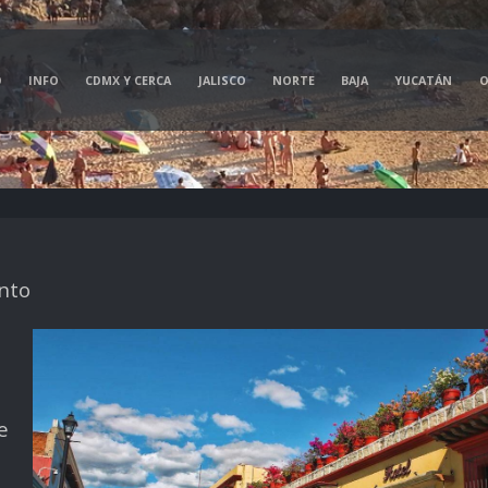
O
INFO
CDMX Y CERCA
JALISCO
NORTE
BAJA
YUCATÁN
O
nto
e