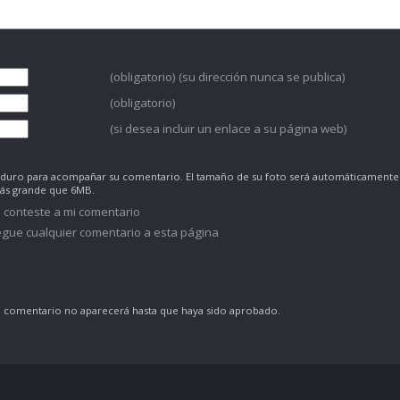
(obligatorio) (su dirección nunca se publica)
(obligatorio)
(si desea incluir un enlace a su página web)
co duro para acompañar su comentario. El tamaño de su foto será automáticamente
más grande que 6MB.
 conteste a mi comentario
gue cualquier comentario a esta página
comentario no aparecerá hasta que haya sido aprobado.