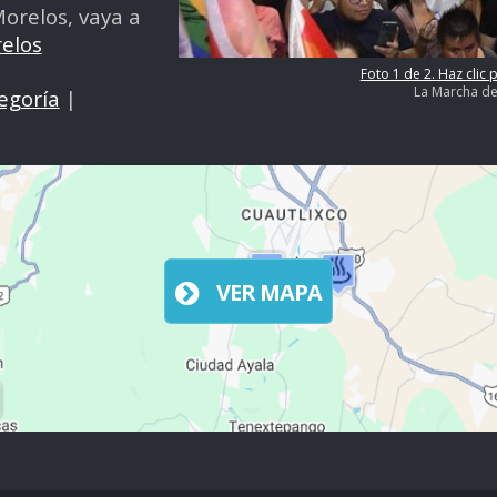
orelos, vaya a
elos
Foto 1 de 2. Haz clic 
La Marcha de
egoría
|
VER MAPA