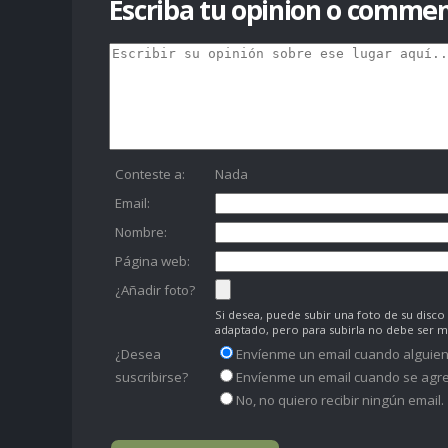
Escriba tu opinion o commen
Conteste a:
Nada
Email:
Nombre:
Página web:
¿Añadir foto?
Si desea, puede subir una foto de su dis
adaptado, pero para subirla no debe ser 
¿Desea
Envíenme un email cuando alguien
suscribirse?
Envíenme un email cuando se agre
No, no quiero recibir ningún email.