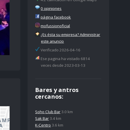
0 opiniones
página facebook
mofussionoficial
¿Es ésta su empresa? Administrar
este anuncio
Verificado 2026-04-16
Ese pagina ha vistado 6814
veces desde 2023-03-13
Bares y antros
cercanos:
Soho Club Bar
3.0 km
Sak Bar
3.4 km
K-Centro
3.6 km