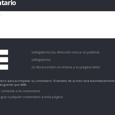
tario
(obligatorio) (su dirección nunca se publica)
(obligatorio)
(si desea incluir un enlace a su página web)
co duro para acompañar su comentario. El tamaño de su foto será automáticamente
más grande que 6MB.
 conteste a mi comentario
gue cualquier comentario a esta página