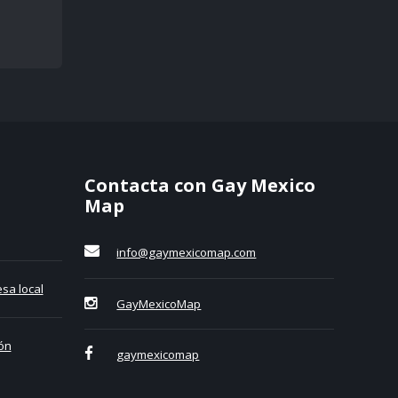
Contacta con Gay Mexico
Map
info@gaymexicomap.com
sa local
GayMexicoMap
ón
gaymexicomap