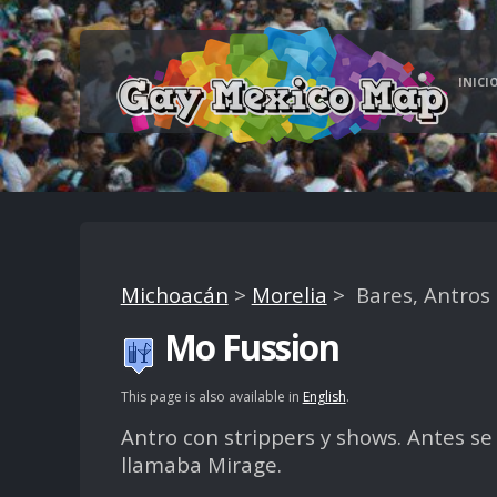
INICI
Michoacán
>
Morelia
> Bares, Antros
Mo Fussion
This page is also available in
English
.
Antro con strippers y shows. Antes se
llamaba Mirage.