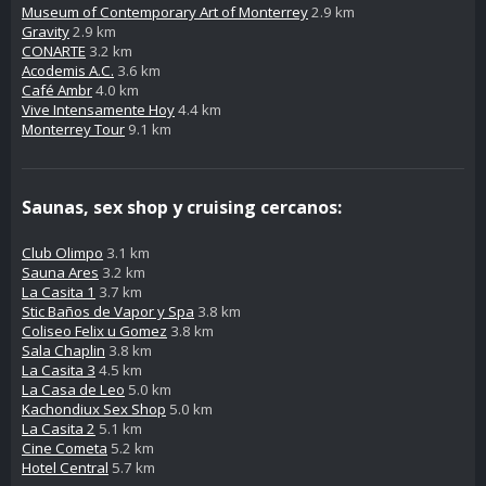
Museum of Contemporary Art of Monterrey
2.9 km
Gravity
2.9 km
CONARTE
3.2 km
Acodemis A.C.
3.6 km
Café Ambr
4.0 km
Vive Intensamente Hoy
4.4 km
Monterrey Tour
9.1 km
Saunas, sex shop y cruising cercanos:
Club Olimpo
3.1 km
Sauna Ares
3.2 km
La Casita 1
3.7 km
Stic Baños de Vapor y Spa
3.8 km
Coliseo Felix u Gomez
3.8 km
Sala Chaplin
3.8 km
La Casita 3
4.5 km
La Casa de Leo
5.0 km
Kachondiux Sex Shop
5.0 km
La Casita 2
5.1 km
Cine Cometa
5.2 km
Hotel Central
5.7 km