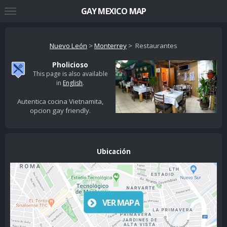
GAY MEXICO MAP
Nuevo León
>
Monterrey
> Restaurantes
Pholicioso
This page is also available
in
English
.
Autentica cocina Vietnamita,
opcion gay friendly.
Ubicación
VER MAPA