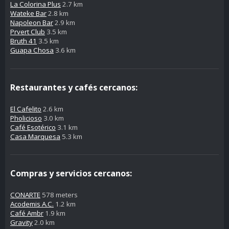
La Colorina Plus
2.7 km
Wateke Bar
2.8 km
Napoleon Bar
2.9 km
Prvert Club
3.5 km
Bruth 41
3.5 km
Guapa Chosa
3.6 km
Restaurantes y cafés cercanos:
El Cafelito
2.6 km
Pholicioso
3.0 km
Café Esotérico
3.1 km
Casa Marquesa
5.3 km
Compras y servicios cercanos:
CONARTE
578 meters
Acodemis A.C.
1.2 km
Café Ambr
1.9 km
Gravity
2.0 km