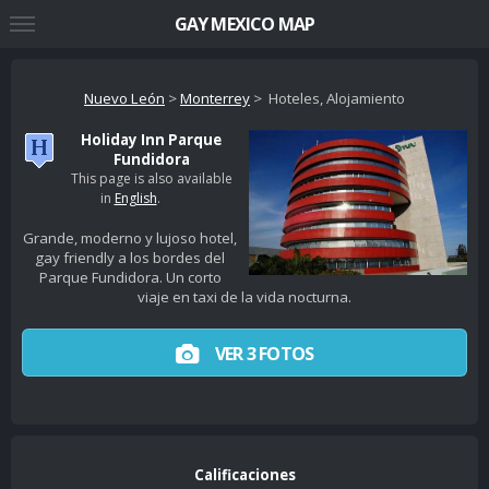
GAY MEXICO MAP
Nuevo León
>
Monterrey
> Hoteles, Alojamiento
Holiday Inn Parque
Fundidora
This page is also available
in
English
.
Grande, moderno y lujoso hotel,
gay friendly a los bordes del
Parque Fundidora. Un corto
viaje en taxi de la vida nocturna.
VER 3 FOTOS
Calificaciones