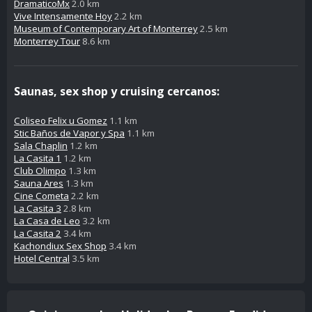
DramaticoMx
2.0 km
Vive Intensamente Hoy
2.2 km
Museum of Contemporary Art of Monterrey
2.5 km
Monterrey Tour
8.6 km
Saunas, sex shop y cruising cercanos:
Coliseo Felix u Gomez
1.1 km
Stic Baños de Vapor y Spa
1.1 km
Sala Chaplin
1.2 km
La Casita 1
1.2 km
Club Olimpo
1.3 km
Sauna Ares
1.3 km
Cine Cometa
2.2 km
La Casita 3
2.8 km
La Casa de Leo
3.2 km
La Casita 2
3.4 km
Kachondiux Sex Shop
3.4 km
Hotel Central
3.5 km