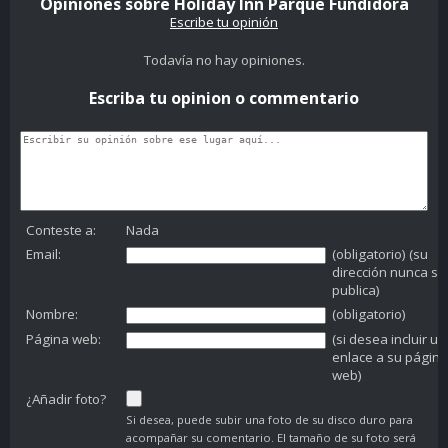
Opiniones sobre Holiday Inn Parque Fundidora
Escribe tu opinión
Todavía no hay opiniones.
Escriba tu opinion o commentario
Conteste a:
Nada
Email:
(obligatorio) (su
dirección nunca se
publica)
Nombre:
(obligatorio)
Página web:
(si desea incluir un
enlace a su página
web)
¿Añadir foto?
Si desea, puede subir una foto de su disco duro para
acompañar su comentario. El tamaño de su foto será