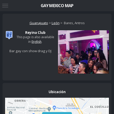
GAY MEXICO MAP
Guanajuato
>
León
> Bares, Antros
Reyina Club
This page is also available
in
English
.
Bar gay con show drag y DJ
Ubicación