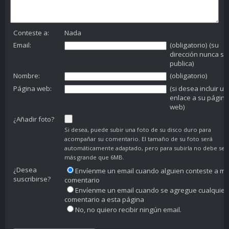
Conteste a:
Nada
Email:
(obligatorio) (su
dirección nunca se
publica)
Nombre:
(obligatorio)
Página web:
(si desea incluir un
enlace a su página
web)
¿Añadir foto?
Si desea, puede subir una foto de su disco duro para
acompañar su comentario. El tamaño de su foto será
automáticamente adaptado, pero para subirla no debe ser
más grande que 6MB.
¿Desea
Envíenme un email cuando alguien conteste a mi
suscribirse?
comentario
Envíenme un email cuando se agregue cualquier
comentario a esta página
No, no quiero recibir ningún email.