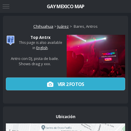
GAY MEXICO MAP
Chihuahua
>
Juárez
> Bares, Antros
Top Antrx
This page is also available
in
English
.
Antro con DJ, pista de baile.
Shows drag y xxx.
VER 2 FOTOS
Ubicación