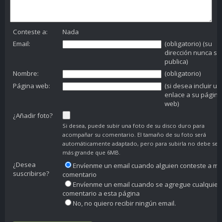
Conteste a:
Nada
Email:
(obligatorio) (su
dirección nunca se
publica)
Nombre:
(obligatorio)
Página web:
(si desea incluir un
enlace a su página
web)
¿Añadir foto?
Si desea, puede subir una foto de su disco duro para
acompañar su comentario. El tamaño de su foto será
automáticamente adaptado, pero para subirla no debe ser
más grande que 6MB.
¿Desea
Envíenme un email cuando alguien conteste a mi
suscribirse?
comentario
Envíenme un email cuando se agregue cualquier
comentario a esta página
No, no quiero recibir ningún email.