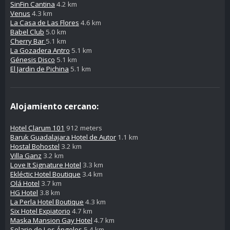
SinFin Cantina
4.2 km
Venus
4.3 km
La Casa de Las Flores
4.6 km
Babel Club
5.0 km
Cherry Bar
5.1 km
La Gozadera Antro
5.1 km
Génesis Disco
5.1 km
El Jardin de Pichina
5.1 km
Alojamiento cercano:
Hotel Clarum 101
912 meters
Baruk Guadalajara Hotel de Autor
1.1 km
Hostal Bohostel
3.2 km
Villa Ganz
3.2 km
Love It Signature Hotel
3.3 km
Ekléctic Hotel Boutique
3.4 km
Olá Hotel
3.7 km
HG Hotel
3.8 km
La Perla Hotel Boutique
4.3 km
Six Hotel Expiatorio
4.7 km
Maska Mansion Gay Hotel
4.7 km
Solario de Los Ángeles
5.4 km