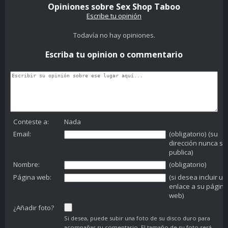
Opiniones sobre Sex Shop Taboo
Escribe tu opinión
Todavía no hay opiniones.
Escriba tu opinion o commentario
Conteste a:
Nada
Email:
(obligatorio) (su
dirección nunca se
publica)
Nombre:
(obligatorio)
Página web:
(si desea incluir un
enlace a su página
web)
¿Añadir foto?
Si desea, puede subir una foto de su disco duro para
acompañar su comentario. El tamaño de su foto será