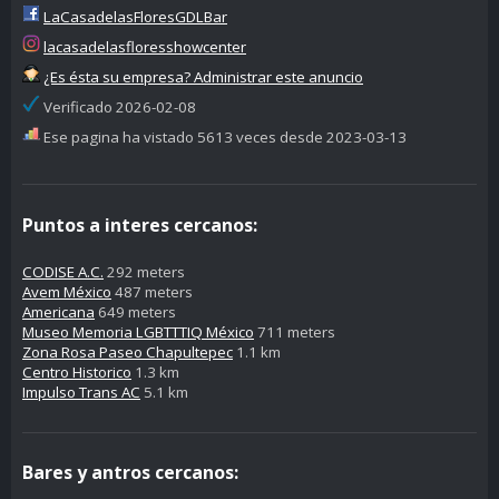
LaCasadelasFloresGDLBar
lacasadelasfloresshowcenter
¿Es ésta su empresa? Administrar este anuncio
Verificado 2026-02-08
Ese pagina ha vistado 5613 veces desde 2023-03-13
Puntos a interes cercanos:
CODISE A.C.
292 meters
Avem México
487 meters
Americana
649 meters
Museo Memoria LGBTTTIQ México
711 meters
Zona Rosa Paseo Chapultepec
1.1 km
Centro Historico
1.3 km
Impulso Trans AC
5.1 km
Bares y antros cercanos: