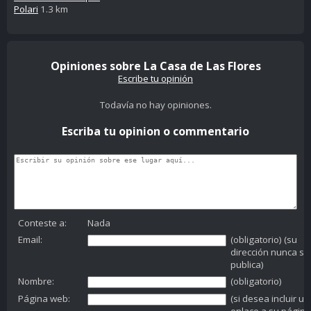
Polari
1.3 km
Opiniones sobre La Casa de Las Flores
Escribe tu opinión
Todavía no hay opiniones.
Escriba tu opinion o commentario
Conteste a:
Nada
Email:
(obligatorio) (su
dirección nunca se
publica)
Nombre:
(obligatorio)
Página web:
(si desea incluir un
enlace a su página