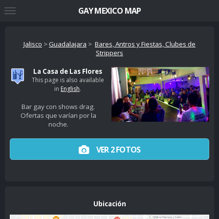
GAY MEXICO MAP
Jalisco
>
Guadalajara
>
Bares, Antros y Fiestas, Clubes de
Strippers
La Casa de Las Flores
This page is also available
in
English
.
Bar gay con shows drag.
Ofertas que varían por la
noche.
VER 2 FOTOS
Ubicación