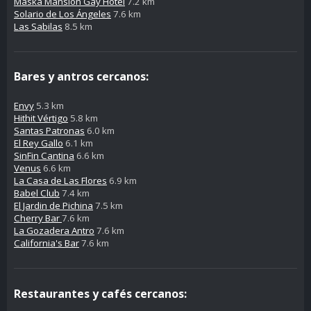
Maska Mansion Gay Hotel
7.2 km
Solario de Los Ángeles
7.6 km
Las Sabilas
8.5 km
Bares y antros cercanos:
Envy
5.3 km
Hithit Vértigo
5.8 km
Santas Patronas
6.0 km
El Rey Gallo
6.1 km
SinFin Cantina
6.6 km
Venus
6.6 km
La Casa de Las Flores
6.9 km
Babel Club
7.4 km
El Jardin de Pichina
7.5 km
Cherry Bar
7.6 km
La Gozadera Antro
7.6 km
California's Bar
7.6 km
Restaurantes y cafés cercanos: