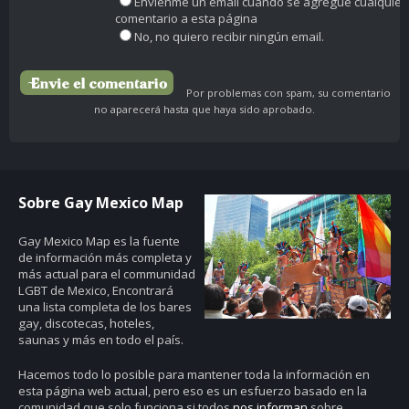
Envíenme un email cuando se agregue cualquier
comentario a esta página
No, no quiero recibir ningún email.
Por problemas con spam, su comentario
no aparecerá hasta que haya sido aprobado.
Sobre Gay Mexico Map
Gay Mexico Map
es la fuente
de información más completa y
más actual para el communidad
LGBT de Mexico, Encontrará
una lista completa de los bares
gay, discotecas, hoteles,
saunas y más en todo el país.
Hacemos todo lo posible para mantener toda la información en
esta página web actual, pero eso es un esfuerzo basado en la
comunidad que solo funciona si todos
nos informan
sobre