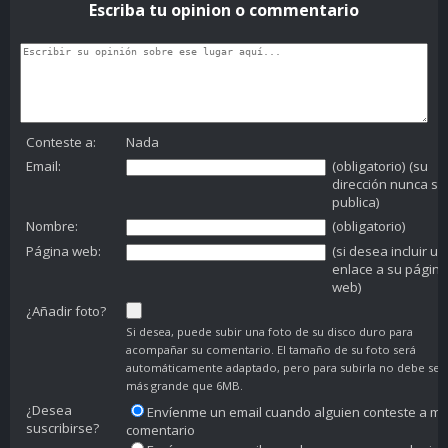
Escriba tu opinion o commentario
Conteste a:
Nada
Email:
(obligatorio) (su
dirección nunca se
publica)
Nombre:
(obligatorio)
Página web:
(si desea incluir un
enlace a su página
web)
¿Añadir foto?
Si desea, puede subir una foto de su disco duro para
acompañar su comentario. El tamaño de su foto será
automáticamente adaptado, pero para subirla no debe ser
más grande que 6MB.
¿Desea
Envíenme un email cuando alguien conteste a mi
suscribirse?
comentario