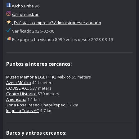
wicho.uribe.96
californiasbar
¿Es ésta su empresa? Administrar este anuncio
Verificado 2026-02-08
Ese pagina ha vistado 8999 veces desde 2023-03-13
Puntos a interes cercanos:
Museo Memoria LGBTTTIQ México
55 meters
Avem México
421 meters
CODISE A.C.
537 meters
Centro Historico
579 meters
Americana
1.1 km
Zona Rosa Paseo Chapultepec
1.7 km
Impulso Trans AC
4.7 km
Bares y antros cercanos: