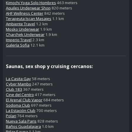
Kimochi Yoga Solo Hombres
463 meters
Aquiles Underwear Shop
820 meters
AHF Wellness Center
842 meters
Terapeuta Iscan Masajes
1.1 km
Ambiente Travel
1.2 km
Mosko Underwear
1.9 km
Charchek Underwear
1.9 km
Imperio Travel
2.3 km
Galería Sofia
12.1 km
Saunas, sex shop y cruising cercanos:
La Casita Gay
58 meters
Cyber Mambo
247 meters
Club 183
367 meters
Cine del Centro
417 meters
El Arenal Club Vapor
684 meters
Sodoma Club
697 meters
La Estación Club
700 meters
Polari
764 meters
Nueva Sala Paris
828 meters
Baños Guadalajara
1.0 km
Riilax Sauna
1.1 km