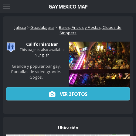
GAY MEXICO MAP
Jalisco
>
Guadalajara
>
Bares, Antros y Fiestas, Clubes de
Strippers
California's Bar
This page is also available
in
English
.
Grande y popular bar gay.
Pantallas de video grande.
Gogos.
VER 2 FOTOS
Ubicación