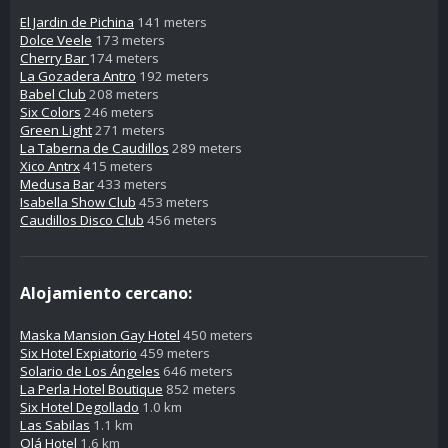
El Jardin de Pichina
141 meters
Dolce Veele
173 meters
Cherry Bar
174 meters
La Gozadera Antro
192 meters
Babel Club
208 meters
Six Colors
246 meters
Green Light
271 meters
La Taberna de Caudillos
289 meters
Xico Antrx
415 meters
Medusa Bar
433 meters
Isabella Show Club
453 meters
Caudillos Disco Club
456 meters
Alojamiento cercano:
Maska Mansion Gay Hotel
450 meters
Six Hotel Expiatorio
459 meters
Solario de Los Ángeles
646 meters
La Perla Hotel Boutique
852 meters
Six Hotel Degollado
1.0 km
Las Sabilas
1.1 km
Olá Hotel
1.6 km