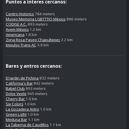
Puntos a interes cercanos:
Centro Historico
784 meters
Museo Memoria LGBTTTIQ México
886 meters
CODISE A.C.
893 meters
Avem México
1.2 km
Americana
1.8 km
Zona Rosa Paseo Chapultepec
2.2 km
Impulso Trans AC
3.9 km
Bares y antros cercanos:
El Jardin de Pichina
832 meters
California's Bar
842 meters
Babel Club
893 meters
Dolce Veele
945 meters
Cherry Bar
1.0 km
Six Colors
1.0 km
La Gozadera Antro
1.0 km
Green Light
1.0 km
Medusa Bar
1.1 km
La Taberna de Caudillos
1.1 km