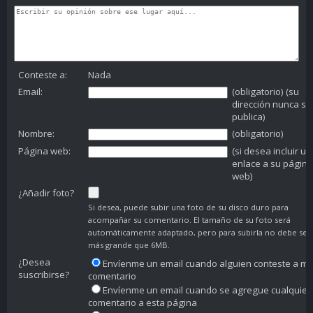
Conteste a:
Nada
Email:
(obligatorio) (su
dirección nunca se
publica)
Nombre:
(obligatorio)
Página web:
(si desea incluir un
enlace a su página
web)
¿Añadir foto?
Si desea, puede subir una foto de su disco duro para
acompañar su comentario. El tamaño de su foto será
automáticamente adaptado, pero para subirla no debe ser
más grande que 6MB.
¿Desea
Envíenme un email cuando alguien conteste a mi
suscribirse?
comentario
Envíenme un email cuando se agregue cualquier
comentario a esta página