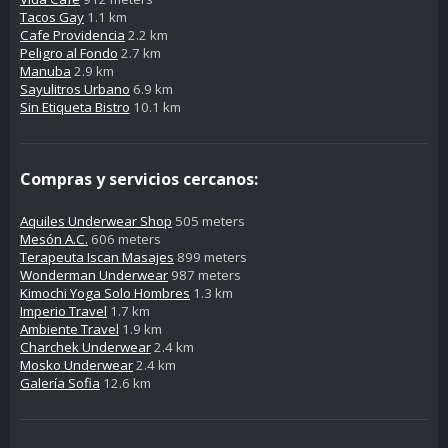
Tacos Gay
1.1 km
Cafe Providencia
2.2 km
Peligro al Fondo
2.7 km
Manuba
2.9 km
Sayulitros Urbano
6.9 km
Sin Etiqueta Bistro
10.1 km
Compras y servicios cercanos:
Aquiles Underwear Shop
505 meters
Mesón A.C.
606 meters
Terapeuta Iscan Masajes
899 meters
Wonderman Underwear
987 meters
Kimochi Yoga Solo Hombres
1.3 km
Imperio Travel
1.7 km
Ambiente Travel
1.9 km
Charchek Underwear
2.4 km
Mosko Underwear
2.4 km
Galería Sofia
12.6 km