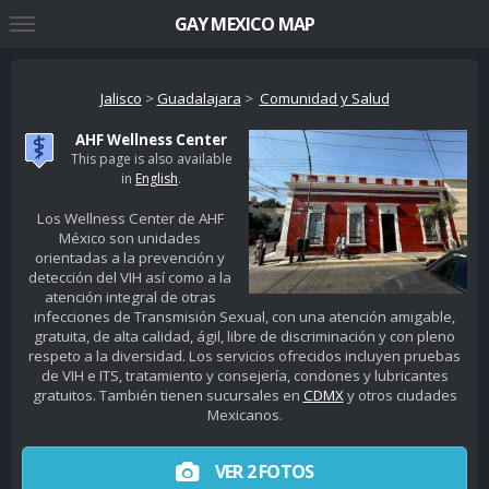
GAY MEXICO MAP
Jalisco
>
Guadalajara
>
Comunidad y Salud
AHF Wellness Center
This page is also available
in
English
.
Los Wellness Center de AHF
México son unidades
orientadas a la prevención y
detección del VIH así como a la
atención integral de otras
infecciones de Transmisión Sexual, con una atención amigable,
gratuita, de alta calidad, ágil, libre de discriminación y con pleno
respeto a la diversidad. Los servicios ofrecidos incluyen pruebas
de VIH e ITS, tratamiento y consejería, condones y lubricantes
gratuitos. También tienen sucursales en
CDMX
y otros ciudades
Mexicanos.
VER 2 FOTOS