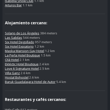
Isabella Show Club
1.1 km
Arturos Bar
1.1 km
Alojamiento cercano:
Solario de Los Ángeles
384 meters
Las Sabilas
544 meters
Six Hotel Degollado
957 meters
Six Hotel Expiatorio
1.2 km
Maska Mansion Gay Hotel
1.2 km
La Perla Hotel Boutique
1.5 km
Olá Hotel
2.1 km
Ekléctic Hotel Boutique
2.4 km
Love It Signature Hotel
2.5 km
Villa Ganz
2.6 km
Hostal Bohostel
2.6 km
Baruk Guadalajara Hotel de Autor
5.4 km
Restaurantes y cafés cercanos:
Vida Cafe
912 meters