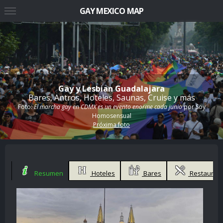
GAY MEXICO MAP
Gay y Lesbian Guadalajara
Bares, Antros, Hoteles, Saunas, Cruise y más
Foto:
El marcha gay en CDMX es un evento enorme cada junio
por
Soy
Homosensual
Próxima foto
Resumen
Hoteles
Bares
Restauran