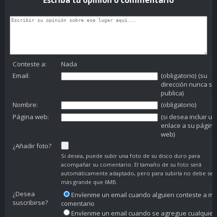
Conteste a:
Nada
Email:
(obligatorio) (su
dirección nunca se
publica)
Nombre:
(obligatorio)
Página web:
(si desea incluir un
enlace a su página
web)
¿Añadir foto?
Si desea, puede subir una foto de su disco duro para
acompañar su comentario. El tamaño de su foto será
automáticamente adaptado, pero para subirla no debe ser
más grande que 6MB.
¿Desea
Envíenme un email cuando alguien conteste a mi
suscribirse?
comentario
Envíenme un email cuando se agregue cualquier