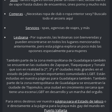
de vapor hasta clubes de encuentros, cines porno y mucho más
Compras
- ¿Necesitas ropa de club o ropa interior sexy? Buscalo
todo el arcoiris aquí
Servicios
- spas, agencias de viajes, y más
Lesbiana
- Por supuesto, las lesbianas son bienvenidas y
pueden encontrarse en todos los lugares mencionados
anteriormente, pero esta página explora un poco más las
opciones especialmente para mujeres
También parte de la zona metropolitana de Guadalajara también
se encuentran las ciudades de Zapopan, Tlaquepaque y Tonalá
que son en realidad la 2ª, 3ª y 4ª ciudades más grandes en el
estado de Jalisco y tienen importantes comunidades LGBT. Están
incluidas en nuestra páginas para Guadalajara también. También
parte de la zona metropolitana de Guadalajara se encuentran la
ciudade de Tlajomulco, una ciudad en crecimiento cercana que
tiene una escena LGBT en desarrollo y un marcha del orgullo.
Para otros destinos ver nuestra
página para el Estado de Jalisco
o
ir directamente a la página para la playa más gay del mundo en
Puerto Vallarta
.