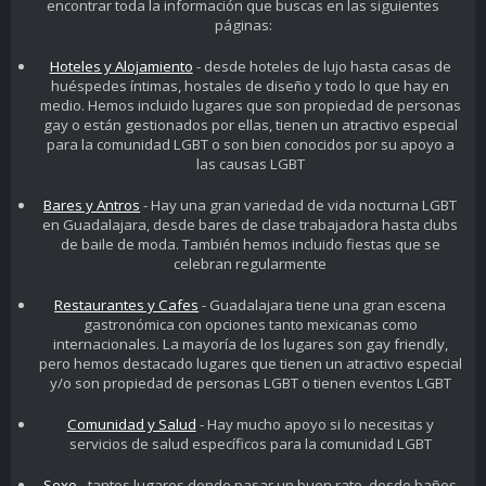
encontrar toda la información que buscas en las siguientes
páginas:
Hoteles y Alojamiento
- desde hoteles de lujo hasta casas de
huéspedes íntimas, hostales de diseño y todo lo que hay en
medio. Hemos incluido lugares que son propiedad de personas
gay o están gestionados por ellas, tienen un atractivo especial
para la comunidad LGBT o son bien conocidos por su apoyo a
las causas LGBT
Bares y Antros
- Hay una gran variedad de vida nocturna LGBT
en Guadalajara, desde bares de clase trabajadora hasta clubs
de baile de moda. También hemos incluido fiestas que se
celebran regularmente
Restaurantes y Cafes
- Guadalajara tiene una gran escena
gastronómica con opciones tanto mexicanas como
internacionales. La mayoría de los lugares son gay friendly,
pero hemos destacado lugares que tienen un atractivo especial
y/o son propiedad de personas LGBT o tienen eventos LGBT
Comunidad y Salud
- Hay mucho apoyo si lo necesitas y
servicios de salud específicos para la comunidad LGBT
Sexo
- tantos lugares donde pasar un buen rato, desde baños