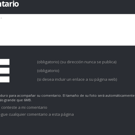
tario
(obligatorio) (su dirección nunca se publica)
(obligatorio)
(si desea incluir un enlace a su página web)
co duro para acompañar su comentario. El tamaño de su foto será automáticamente
más grande que 6MB.
 conteste a mi comentario
gue cualquier comentario a esta página