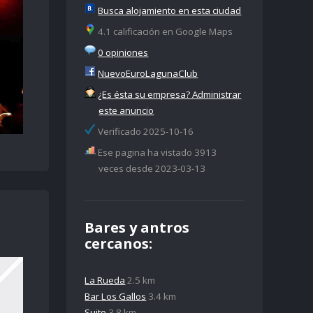
Busca alojamiento en esta ciudad
4.1 calificación en Google Maps
0 opiniones
NuevoEuroLagunaClub
¿Es ésta su empresa? Administrar
este anuncio
Verificado 2025-10-16
Ese pagina ha vistado 3913
veces desde 2023-03-13
Bares y antros
cercanos:
La Rueda
2.5 km
Bar Los Gallos
3.4 km
Suite
3.8 km