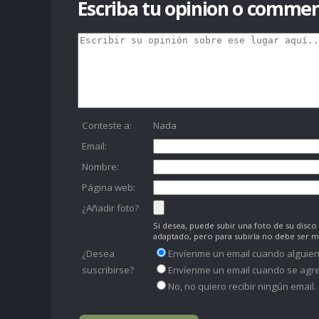
Escriba tu opinion o commen
Conteste a:
Nada
Email:
Nombre:
Página web:
¿Añadir foto?
Si desea, puede subir una foto de su dis
adaptado, pero para subirla no debe ser 
¿Desea
Envíenme un email cuando alguien
suscribirse?
Envíenme un email cuando se agre
No, no quiero recibir ningún email.