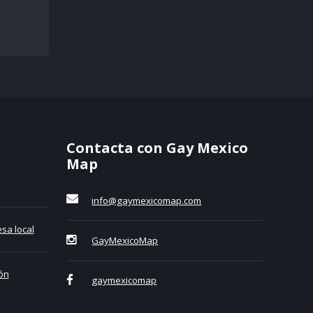
Contacta con Gay Mexico
Map
info@gaymexicomap.com
sa local
GayMexicoMap
ón
gaymexicomap