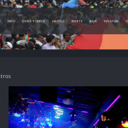
O
INFO
CDMX Y CERCA
JALISCO
NORTE
BAJA
YUCATÁN
O
tros