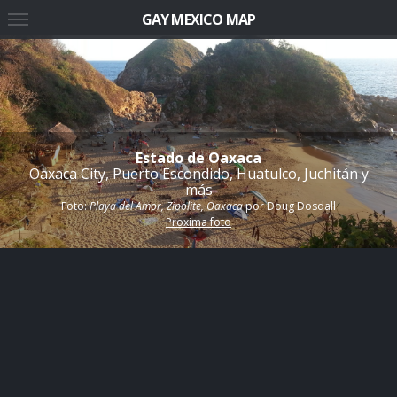
GAY MEXICO MAP
Estado de Oaxaca
Oaxaca City, Puerto Escondido, Huatulco, Juchitán y
más
Foto:
Playa del Amor, Zipolite, Oaxaca
por
Doug Dosdall
Proxima foto