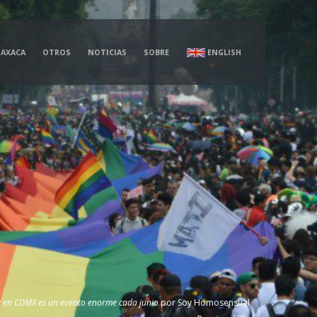
AXACA
OTROS
NOTICIAS
SOBRE
ENGLISH
y en CDMX es un evento enorme cada junio
por
Soy Homosensual