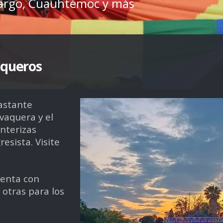
margo, Cuauhtémoc y más
aqueros
astante
vaquera y el
nterizas
esista. Visite
uenta con
 otras para los