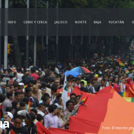
O
INFO
CDMX Y CERCA
JALISCO
NORTE
BAJA
YUCATÁN
O
ua
Foto:
El marcha ga