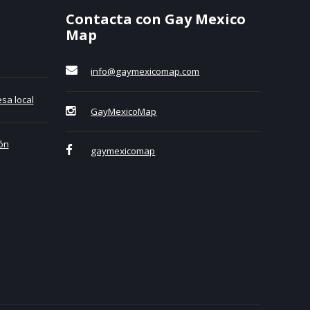
Contacta con Gay Mexico
Map
info@gaymexicomap.com
sa local
GayMexicoMap
ón
gaymexicomap