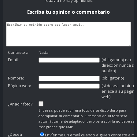
Todavía no hay opiniones.
Escriba tu opinion o commentario
Conteste a:
Nada
Email:
(obligatorio) (su
dirección nunca se
publica)
Nombre:
(obligatorio)
Página web:
(si desea incluir un
enlace a su página
web)
¿Añadir foto?
Si desea, puede subir una foto de su disco duro para
acompañar su comentario. El tamaño de su foto será
automáticamente adaptado, pero para subirla no debe ser
más grande que 6MB.
¿Desea
Envíenme un email cuando alguien conteste a mi