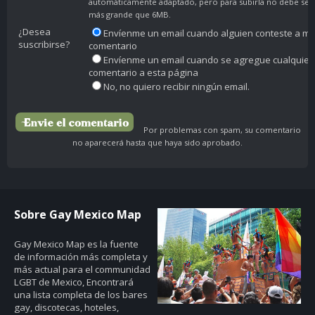
automáticamente adaptado, pero para subirla no debe ser
más grande que 6MB.
¿Desea
Envíenme un email cuando alguien conteste a mi
suscribirse?
comentario
Envíenme un email cuando se agregue cualquier
comentario a esta página
No, no quiero recibir ningún email.
Por problemas con spam, su comentario
no aparecerá hasta que haya sido aprobado.
Sobre Gay Mexico Map
Gay Mexico Map
es la fuente
de información más completa y
más actual para el communidad
LGBT de Mexico, Encontrará
una lista completa de los bares
gay, discotecas, hoteles,