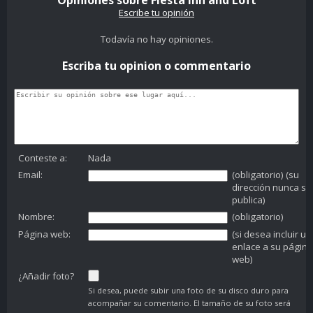
Opiniones sobre Fiesta Inn and Loft
Escribe tu opinión
Todavía no hay opiniones.
Escriba tu opinion o commentario
Conteste a:
Nada
Email:
(obligatorio) (su
dirección nunca se
publica)
Nombre:
(obligatorio)
Página web:
(si desea incluir un
enlace a su página
web)
¿Añadir foto?
Si desea, puede subir una foto de su disco duro para
acompañar su comentario. El tamaño de su foto será