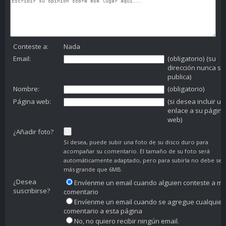
Conteste a:
Nada
Email:
(obligatorio) (su
dirección nunca se
publica)
Nombre:
(obligatorio)
Página web:
(si desea incluir un
enlace a su página
web)
¿Añadir foto?
Si desea, puede subir una foto de su disco duro para
acompañar su comentario. El tamaño de su foto será
automáticamente adaptado, pero para subirla no debe ser
más grande que 6MB.
¿Desea
Envíenme un email cuando alguien conteste a mi
suscribirse?
comentario
Envíenme un email cuando se agregue cualquier
comentario a esta página
No, no quiero recibir ningún email.