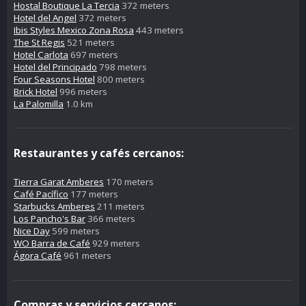
Hostal Boutique La Tercia
372 meters
Hotel del Angel
372 meters
Ibis Styles Mexico Zona Rosa
443 meters
The St Regis
521 meters
Hotel Carlota
697 meters
Hotel del Principado
798 meters
Four Seasons Hotel
800 meters
Brick Hotel
996 meters
La Palomilla
1.0 km
Restaurantes y cafés cercanos:
Tierra Garat Amberes
170 meters
Café Pacífico
177 meters
Starbucks Amberes
211 meters
Los Pancho's Bar
366 meters
Nice Day
599 meters
WO Barra de Café
929 meters
Ágora Café
961 meters
Compras y servicios cercanos: