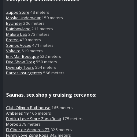
Zuppo Store
43 meters
Mosko Underwear
159 meters
ByUnder
206 meters
Rainbowland
211 meters
Malora Lab
373 meters
Proteo
439 meters
Somos Voces
471 meters
Voltaire
519 meters
Erik Mar Boutique
522 meters
Dita Show Drag
550 meters
Diversity Tours
554 meters
Barras Insurgentes
566 meters
Saunas, sex shop y cruising cercanos:
Club Olimpo Bathhouse
165 meters
Amberes 19
166 meters
Erotika Love Store Zona Rosa
175 meters
Morbo
278 meters
El Ciber de Amberes 77
325 meters
Funny Love Zona Rosa
342 meters