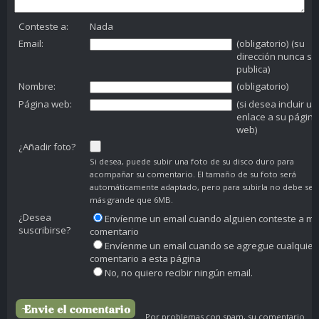
Conteste a:
Nada
Email:
(obligatorio) (su
dirección nunca se
publica)
Nombre:
(obligatorio)
Página web:
(si desea incluir un
enlace a su página
web)
¿Añadir foto?
Si desea, puede subir una foto de su disco duro para
acompañar su comentario. El tamaño de su foto será
automáticamente adaptado, pero para subirla no debe ser
más grande que 6MB.
¿Desea
Envíenme un email cuando alguien conteste a mi
suscribirse?
comentario
Envíenme un email cuando se agregue cualquier
comentario a esta página
No, no quiero recibir ningún email.
Por problemas con spam, su comentario