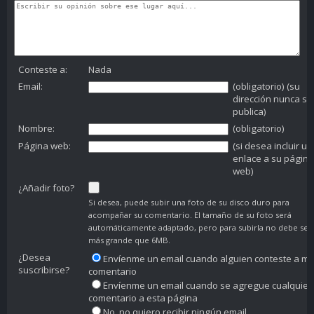
Conteste a:
Nada
Email:
(obligatorio) (su
dirección nunca se
publica)
Nombre:
(obligatorio)
Página web:
(si desea incluir un
enlace a su página
web)
¿Añadir foto?
Si desea, puede subir una foto de su disco duro para
acompañar su comentario. El tamaño de su foto será
automáticamente adaptado, pero para subirla no debe ser
más grande que 6MB.
¿Desea
Envíenme un email cuando alguien conteste a mi
suscribirse?
comentario
Envíenme un email cuando se agregue cualquier
comentario a esta página
No, no quiero recibir ningún email.