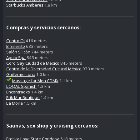
Starbucks Amberes
1.8 km
Compras y servicios cercanos:
Centro Qi
416 meters
El Sirenito
683 meters
Salón Silicón
744 meters
Apolo Spa
843 meters
Coro Gay Ciudad de Mexico
845 meters
Centro de la Diversidad Cultural México
973 meters
Guillermo Luna
1.0 km
Massage for Men CDMX
1.1 km
LOQAL Spanish
1.3 km
Encontradxs
1.4 km
Erik Mar Boutique
1.4 km
La Moira
1.5 km
Saunas, sex shop y cruising cercanos:
Erotika Love Store Condesa
518 meters