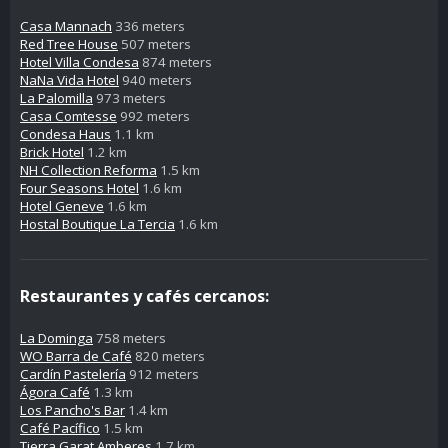
Casa Mannach
336 meters
Red Tree House
507 meters
Hotel Villa Condesa
874 meters
NaNa Vida Hotel
940 meters
La Palomilla
973 meters
Casa Comtesse
992 meters
Condesa Haus
1.1 km
Brick Hotel
1.2 km
NH Collection Reforma
1.5 km
Four Seasons Hotel
1.6 km
Hotel Geneve
1.6 km
Hostal Boutique La Tercia
1.6 km
Restaurantes y cafés cercanos:
La Dominga
758 meters
WO Barra de Café
820 meters
Cardín Pastelería
912 meters
Ágora Café
1.3 km
Los Pancho's Bar
1.4 km
Café Pacífico
1.5 km
Tierra Garat Amberes
1.7 km