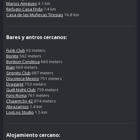
Manos Amigues
4.1 km
Refugio Casa Frida
7.4 km
Casa de las Muñecas Tiresias
16.8 km
Bares y antros cercanos:
Fünk Club
93 meters
Bonito
562 meters
Bonbon Condesa
660 meters
Bian
669 meters
Sirenito Club
687 meters
Discoteca Mexico
751 meters
Dragaret
753 meters
Guilt Night Club
759 meters
Foro Roma
761 meters
Chaarm by 42
874 meters
Abrazarnos
1.4 km
LooLoo Studio
1.5 km
Alojamiento cercano: