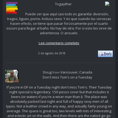
Togayther
Puede ser que aquí casi todo es garantía: diversión,
tragos, ligues, porno. Incluso sexo. Y es que cuando las cervezas
hacen efecto, se tiene que pasar forzosamente por el cuarto
oscuro para llegar al baño. No hay de otra. Por si esto les sirve de
advertencia. O anzuelo.
Lee comentario completo
2 de agosto de 2018
Doug
Vancouver, Canada
from
Don't miss Tom's on a Tuesday
If you're in DF on a Tuesday night don't miss Tom's. Their Tuesday
night special is legendary; 150 pesos cover but that includes 6
beers (or waters if you're a wiser man than I). The place was
absolutely packed last night and full of happy sexy men of all
types. Not a leather crowd in any way, and actually fairly young on
average. The space is great too, two levels with lots of interesting
and eclectic art on the walls. And then there are the naked go-go