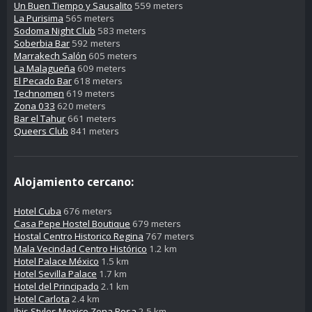
Un Buen Tiempo y Sausalito
559 meters
La Purisima
565 meters
Sodoma Night Club
583 meters
Soberbia Bar
592 meters
Marrakech Salón
605 meters
La Malagueña
609 meters
El Pecado Bar
618 meters
Technomen
619 meters
Zona 033
620 meters
Bar el Tahur
661 meters
Queers Club
841 meters
Alojamiento cercano:
Hotel Cuba
676 meters
Casa Pepe Hostel Boutique
679 meters
Hostal Centro Historico Regina
767 meters
Mala Vecindad Centro Histórico
1.2 km
Hotel Palace México
1.5 km
Hotel Sevilla Palace
1.7 km
Hotel del Principado
2.1 km
Hotel Carlota
2.4 km
Ibis Styles Mexico Zona Rosa
2.5 km