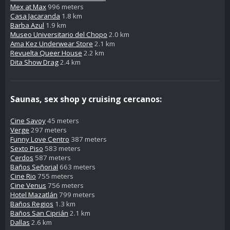
Mex at Max
996 meters
Casa Jacaranda
1.8 km
Barba Azul
1.9 km
Museo Universitario del Chopo
2.0 km
Ama Kez Underwear Store
2.1 km
Revuelta Queer House
2.2 km
Dita Show Drag
2.4 km
Saunas, sex shop y cruising cercanos:
Cine Savoy
45 meters
Verge
297 meters
Funny Love Centro
387 meters
Sexto Piso
583 meters
Cerdos
587 meters
Baños Señorial
663 meters
Cine Rio
755 meters
Cine Venus
756 meters
Hotel Mazatlán
799 meters
Baños Regios
1.3 km
Baños San Ciprián
2.1 km
Dallas
2.6 km