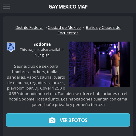
GAY MEXICO MAP
Distrito Federal
>
Ciudad de México
>
Baños y Clubes de
Encuentros
Sodome
This page is also available
in
English
.
Sauna/club de sex para
hombres. Lockers, toallas,
sandalias, vapor, sauna, cuarto
de espuma, regaderas, jacuzzi,
playroom, bar, DJ. Cover $250 o
$350 dependiendo el día. También se ofrece habitaciones en el
hotel Sodome Host adjunto. Los habitaciones cuentan con cama
queen, baño privado y pequeña terraza.
VER 3 FOTOS