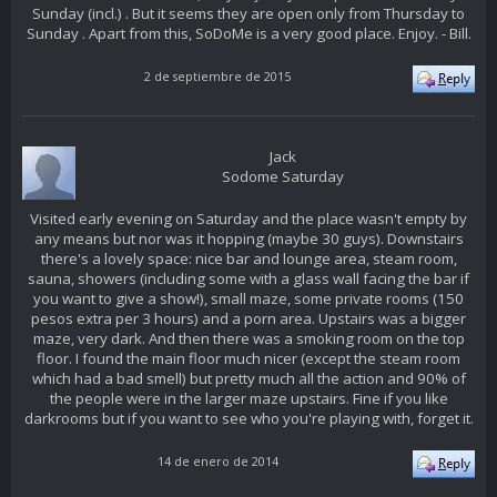
Sunday (incl.) . But it seems they are open only from Thursday to
Sunday . Apart from this, SoDoMe is a very good place. Enjoy. - Bill.
2 de septiembre de 2015
Jack
Sodome Saturday
Visited early evening on Saturday and the place wasn't empty by
any means but nor was it hopping (maybe 30 guys). Downstairs
there's a lovely space: nice bar and lounge area, steam room,
sauna, showers (including some with a glass wall facing the bar if
you want to give a show!), small maze, some private rooms (150
pesos extra per 3 hours) and a porn area. Upstairs was a bigger
maze, very dark. And then there was a smoking room on the top
floor. I found the main floor much nicer (except the steam room
which had a bad smell) but pretty much all the action and 90% of
the people were in the larger maze upstairs. Fine if you like
darkrooms but if you want to see who you're playing with, forget it.
14 de enero de 2014