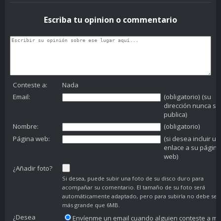
Escriba tu opinion o commentario
Conteste a:
Nada
Email:
(obligatorio) (su
dirección nunca se
publica)
Nombre:
(obligatorio)
Página web:
(si desea incluir un
enlace a su página
web)
¿Añadir foto?
Si desea, puede subir una foto de su disco duro para
acompañar su comentario. El tamaño de su foto será
automáticamente adaptado, pero para subirla no debe ser
más grande que 6MB.
¿Desea
Envíenme un email cuando alguien conteste a mi