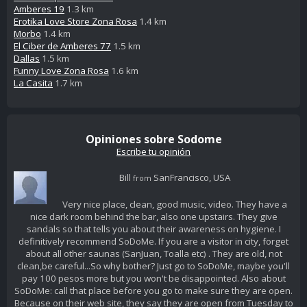
Amberes 19
1.3 km
Erotika Love Store Zona Rosa
1.4 km
Morbo
1.4 km
El Ciber de Amberes 77
1.5 km
Dallas
1.5 km
Funny Love Zona Rosa
1.6 km
La Casita
1.7 km
Opiniones sobre Sodome
Escribe tu opinión
Bill
SanFrancisco, USA
from
Very nice place, clean, good music, video. They have a
nice dark room behind the bar, also one upstairs. They give
sandals so that tells you about their awareness on hygiene. I
definitively recommend SoDoMe. If you are a visitor in city, forget
about all other saunas (SanJuan, Toalla etc) . They are old, not
clean,be careful...So why bother? Just go to SoDoMe, maybe you'll
pay 100 pesos more but you won't be disappointed. Also about
SoDoMe: call that place before you go to make sure they are open.
Because on their web site, they say they are open from Tuesday to