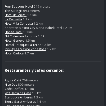
Four Seasons Hotel
549 meters
The St Regis
693 meters
Hotel del Angel
1.1 km
La Palomilla
1.1 km
Hotel Villa Condesa
1.2 km
Sheraton Mexico City Maria Isabel Hotel
1.2 km
Habita Hotel
1.3 km
NH Collection Reforma
1.5 km
Hotel Geneve
1.5 km
Hostal Boutique La Tercia
1.6 km
Ibis Styles Mexico Zona Rosa
1.7 km
Hotel Carlota
1.7 km
Restaurantes y cafés cercanos:
Ágora Café
769 meters
Nice Day
809 meters
Café Pacífico
1.1 km
WO Barra de Café
1.3 km
Starbucks Amberes
1.3 km
Tierra Garat Amberes
1.4 km
Los Pancho's Bar
1.5 km