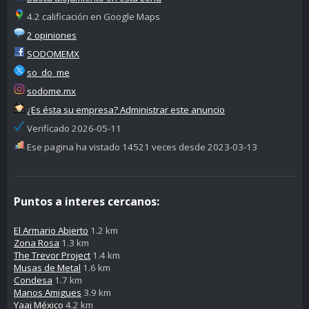
4.2 calificación en Google Maps
2 opiniones
SODOMEMX
so_do_me
sodome.mx
¿Es ésta su empresa? Administrar este anuncio
Verificado 2026-05-11
Ese pagina ha vistado 14521 veces desde 2023-03-13
Puntos a interes cercanos:
El Armario Abierto
1.2 km
Zona Rosa
1.3 km
The Trevor Project
1.4 km
Musas de Metal
1.6 km
Condesa
1.7 km
Manos Amigues
3.9 km
Yaaj México
4.2 km