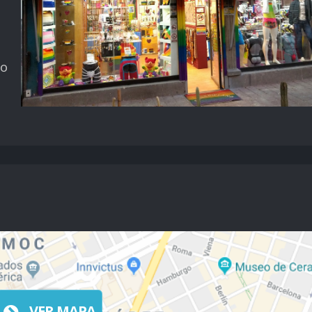
a
ho
VER MAPA