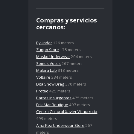
Compras y servicios
cercanos:
ByUnder
126 meters
Zuppo Store
175 meters
Mosko Underwear
204 meters
Somos Voces
267 meters
Malora Lab
313 meters
Voltaire
334 meters
Dita Show Drag
370 meters
Proteo
425 meters
Barras Insurgentes
475 meters
Erik Mar Boutique
497 meters
Centro Cultural Xavier Villaurrutia
499 meters
Ama Kez Underwear Store
567
meters