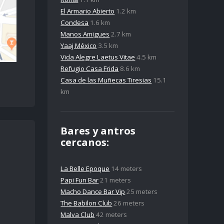
El Armario Abierto
1.2 km
Condesa
1.6 km
Manos Amigues
2.7 km
Yaaj México
3.5 km
Vida Alegre Laetus Vitae
4.5 km
Refugio Casa Frida
8.6 km
Casa de las Muñecas Tiresias
15.1
km
Bares y antros
cercanos:
La Belle Epoque
14 meters
Papi Fun Bar
21 meters
Macho Dance Bar Vip
25 meters
The Babilon Club
26 meters
Malva Club
42 meters