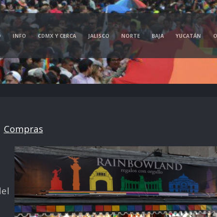
O
INFO
CDMX Y CERCA
JALISCO
NORTE
BAJA
YUCATÁN
O
>
Compras
del