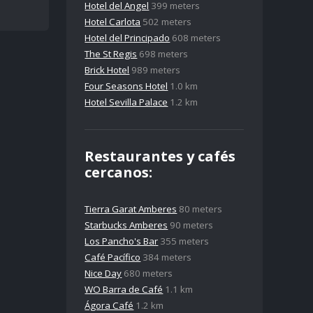
Hotel del Angel
399 meters
Hotel Carlota
502 meters
Hotel del Principado
608 meters
The St Regis
698 meters
Brick Hotel
989 meters
Four Seasons Hotel
1.0 km
Hotel Sevilla Palace
1.2 km
Restaurantes y cafés
cercanos:
Tierra Garat Amberes
80 meters
Starbucks Amberes
90 meters
Los Pancho's Bar
355 meters
Café Pacífico
384 meters
Nice Day
680 meters
WO Barra de Café
1.1 km
Ágora Café
1.2 km