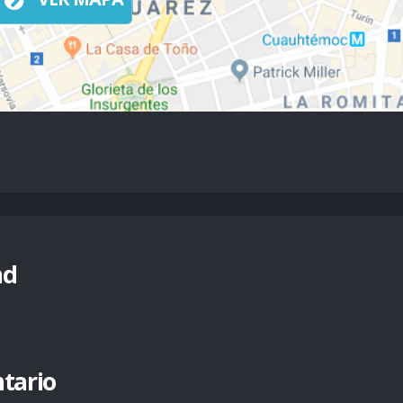
nd
tario