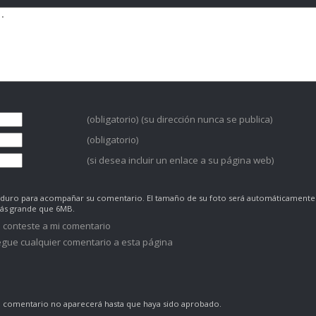
(obligatorio) (su dirección nunca se publica)
(obligatorio)
(si desea incluir un enlace a su página web)
co duro para acompañar su comentario. El tamaño de su foto será automáticamente
más grande que 6MB.
 conteste a mi comentario
gue cualquier comentario a esta página
comentario no aparecerá hasta que haya sido aprobado.