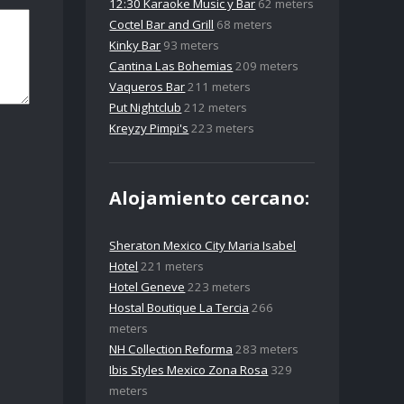
12:30 Karaoke Music y Bar
62 meters
Coctel Bar and Grill
68 meters
Kinky Bar
93 meters
Cantina Las Bohemias
209 meters
Vaqueros Bar
211 meters
Put Nightclub
212 meters
Kreyzy Pimpi's
223 meters
Alojamiento cercano:
Sheraton Mexico City Maria Isabel
Hotel
221 meters
Hotel Geneve
223 meters
Hostal Boutique La Tercia
266
meters
NH Collection Reforma
283 meters
Ibis Styles Mexico Zona Rosa
329
meters