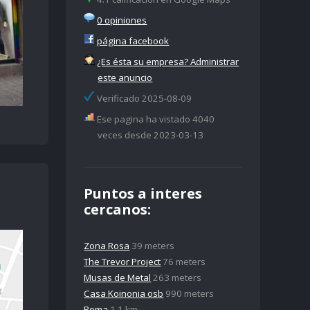
0 opiniones
página facebook
¿Es ésta su empresa? Administrar
este anuncio
Verificado 2025-08-09
Ese pagina ha vistado 4040
veces desde 2023-03-13
Puntos a interes
cercanos:
Zona Rosa
39 meters
The Trevor Project
76 meters
Musas de Metal
263 meters
Casa Koinonia osb
990 meters
Roma
1.1 km