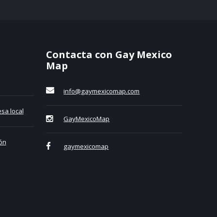
Contacta con Gay Mexico
Map
info@gaymexicomap.com
sa local
GayMexicoMap
ón
gaymexicomap