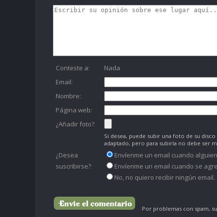
Conteste a:
Nada
Email:
Nombre:
Página web:
¿Añadir foto?
Si desea, puede subir una foto de su dis
adaptado, pero para subirla no debe ser 
¿Desea
Envíenme un email cuando alguien
suscribirse?
Envíenme un email cuando se agre
No, no quiero recibir ningún email.
Por problemas con spam, su 