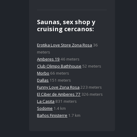
Saunas, sex shop y
cruising cercanos:
Erotika Love Store Zona Rosa
36
meters
Amberes 19
46 meters
Club Olimpo Bathhouse
52 meters
Morbo
66 meters
Dallas
151 meters
Funny Love Zona Rosa
223 meters
El Ciber de Amberes 77
326 meters
La Casita
831 meters
Sodome
1.4 km
Baños Finisterre
1.7 km