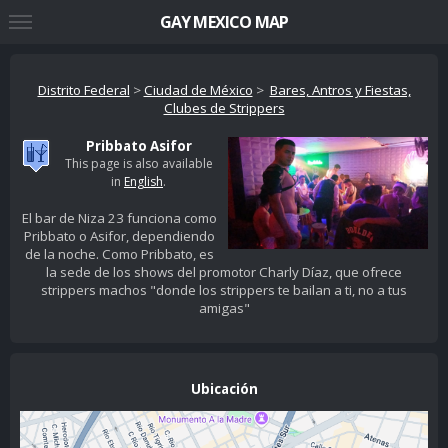
GAY MEXICO MAP
Distrito Federal
>
Ciudad de México
>
Bares, Antros y Fiestas,
Clubes de Strippers
Pribbato Asifor
This page is also available
in
English
.
El bar de Niza 23 funciona como
Pribbato o Asifor, dependiendo
de la noche. Como Pribbato, es
la sede de los shows del promotor Charly Díaz, que ofrece
strippers machos "donde los strippers te bailan a ti, no a tus
amigas"
Ubicación