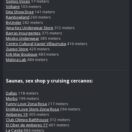
Somos Voces
17 meters
Voltaire
103 meters
Dita Show Drag
141 meters
Rainbowland
260 meters
ByUnder
282 meters
Ama Kez Underwear Store
312 meters
Barras Insurgentes
375 meters
Mosko Underwear
385 meters
Centro Cultural Xavier Villaurrutia
416 meters
Zuppo Store
420 meters
Erik Mar Boutique
483 meters
Malora Lab
484 meters
Saunas, sex shop y cruising cercanos:
Dallas
118 meters
Morbo
199 meters
Funny Love Zona Rosa
217 meters
Erotika Love Store Zona Rosa
294 meters
Amberes 19
305 meters
Club Olimpo Bathhouse
312 meters
El Ciber de Amberes 77
401 meters
La Casita
884 meters