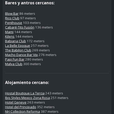
Bares y antros cercanos:
Blow Bar
86 meters
Rico Club
97 meters
Penthouse
103 meters
Cabaré-Tito Fusión
136 meters
Mami
144 meters
Kilens
144 meters
Babiana Club
172 meters
La Belle Epoque
257 meters
The Babilon Club
269 meters
Macho Dance Bar Vip
276 meters
Papi Fun Bar
280 meters
Malva Club
300 meters
Alojamiento cercano:
Hostal Boutique La Tercia
243 meters
Ibis Styles Mexico Zona Rosa
251 meters
Hotel Geneve
263 meters
Hotel del Principado
352 meters
NH Collection Reforma
387 meters