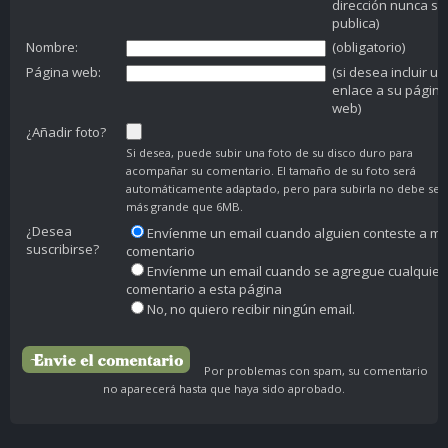
dirección nunca se
publica)
Nombre:
(obligatorio)
Página web:
(si desea incluir un
enlace a su página
web)
¿Añadir foto?
Si desea, puede subir una foto de su disco duro para
acompañar su comentario. El tamaño de su foto será
automáticamente adaptado, pero para subirla no debe ser
más grande que 6MB.
¿Desea
Envíenme un email cuando alguien conteste a mi
suscribirse?
comentario
Envíenme un email cuando se agregue cualquier
comentario a esta página
No, no quiero recibir ningún email.
Por problemas con spam, su comentario
no aparecerá hasta que haya sido aprobado.