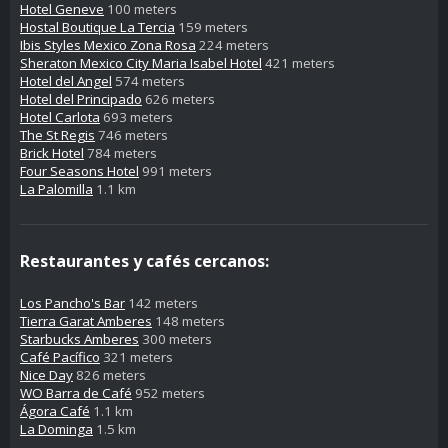
Hotel Geneve
100 meters
Hostal Boutique La Tercia
159 meters
Ibis Styles Mexico Zona Rosa
224 meters
Sheraton Mexico City Maria Isabel Hotel
421 meters
Hotel del Angel
574 meters
Hotel del Principado
626 meters
Hotel Carlota
693 meters
The St Regis
746 meters
Brick Hotel
784 meters
Four Seasons Hotel
991 meters
La Palomilla
1.1 km
Restaurantes y cafés cercanos:
Los Pancho's Bar
142 meters
Tierra Garat Amberes
148 meters
Starbucks Amberes
300 meters
Café Pacífico
321 meters
Nice Day
826 meters
WO Barra de Café
952 meters
Ágora Café
1.1 km
La Dominga
1.5 km