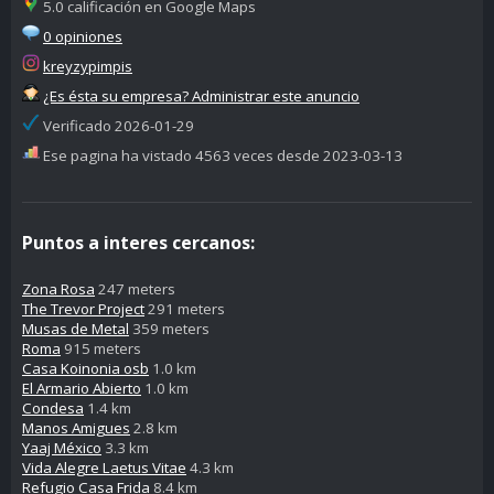
5.0 calificación en Google Maps
0 opiniones
kreyzypimpis
¿Es ésta su empresa? Administrar este anuncio
Verificado 2026-01-29
Ese pagina ha vistado 4563 veces desde 2023-03-13
Puntos a interes cercanos:
Zona Rosa
247 meters
The Trevor Project
291 meters
Musas de Metal
359 meters
Roma
915 meters
Casa Koinonia osb
1.0 km
El Armario Abierto
1.0 km
Condesa
1.4 km
Manos Amigues
2.8 km
Yaaj México
3.3 km
Vida Alegre Laetus Vitae
4.3 km
Refugio Casa Frida
8.4 km