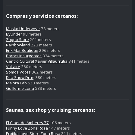
Compras y servicios cercanos:
Mosko Underwear
78 meters
ByUnder
98 meters
Zuppo Store
201 meters
Rainbowland
223 meters
Erik Mar Boutique
296 meters
Barras Insurgentes
334 meters
Centro Cultural Xavier Villaurrutia
341 meters
Voltaire
360 meters
Somos Voces
362 meters
Dita Show Drag
380 meters
Malora Lab
523 meters
Guillermo Luna
583 meters
Saunas, sex shop y cruising cercanos:
El Ciber de Amberes 77
106 meters
Funny Love Zona Rosa
147 meters
Erotika Love Store Zona Rosa
211 meters