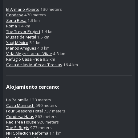
El Armario Abierto
130 meters
Condesa
470 meters
Zona Rosa
1.3 km
Roma
1.4 km
The Trevor Project
1.4 km
Musas de Metal
1.5 km
Yaaj México
3.1 km
Manos Amigues
4.0 km
Vida Alegre Laetus Vitae
4.3 km
Refugio Casa Frida
8.3 km
Casa de las Muñecas Tiresias
16.4 km
Alojamiento cercano:
La Palomilla
133 meters
Casa Mannach
590 meters
Four Seasons Hotel
737 meters
Condesa Haus
863 meters
Red Tree House
920 meters
The St Regis
977 meters
NH Collection Reforma
1.1 km