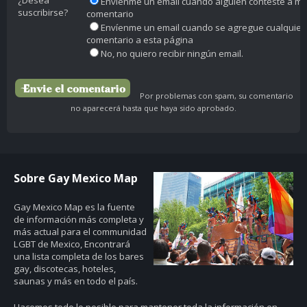
¿Desea
Envíenme un email cuando alguien conteste a mi
suscribirse?
comentario
Envíenme un email cuando se agregue cualquier
comentario a esta página
No, no quiero recibir ningún email.
Por problemas con spam, su comentario
no aparecerá hasta que haya sido aprobado.
Sobre Gay Mexico Map
Gay Mexico Map
es la fuente
de información más completa y
más actual para el communidad
LGBT de Mexico, Encontrará
una lista completa de los bares
gay, discotecas, hoteles,
saunas y más en todo el país.
Hacemos todo lo posible para mantener toda la información en