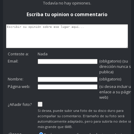
Todavía no hay opiniones.
Escriba tu opinion o commentario
Conteste a:
Nada
Email:
(obligatorio) (su
dirección nunca se
publica)
Nombre:
(obligatorio)
Página web:
(si desea incluir un
enlace a su página
web)
¿Añadir foto?
Si desea, puede subir una foto de su disco duro para
acompañar su comentario. El tamaño de su foto será
automáticamente adaptado, pero para subirla no debe ser
más grande que 6MB.