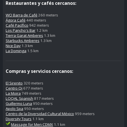
Restaurantes y cafés cercanos:
WO Barra de Café
260 meters
Ágora Café
440 meters
Café Pacífico
942 meters
Los Pancho's Bar
1.2 km
Tierra Garat Amberes
1.3 km
Starbucks Amberes
1.3 km
Nice Day
1.3 km
La Dominga
1.5 km
Compras y servicios cercanos:
El Sirenito
320 meters
Centro Qi
677 meters
La Moira
749 meters
LOQAL Spanish
817 meters
Guillermo Luna
950 meters
Apolo Spa
950 meters
Centro de la Diversidad Cultural México
959 meters
Diversity Tours
1.1 km
Massage for Men CDMX
1.1 km