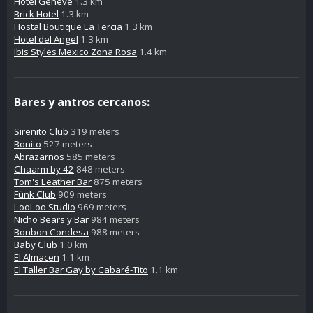
Hotel Geneve
1.3 km
Brick Hotel
1.3 km
Hostal Boutique La Tercia
1.3 km
Hotel del Angel
1.3 km
Ibis Styles Mexico Zona Rosa
1.4 km
Bares y antros cercanos:
Sirenito Club
319 meters
Bonito
527 meters
Abrazarnos
585 meters
Chaarm by 42
848 meters
Tom's Leather Bar
875 meters
Fünk Club
909 meters
LooLoo Studio
969 meters
Nicho Bears y Bar
984 meters
Bonbon Condesa
988 meters
Baby Club
1.0 km
El Almacen
1.1 km
El Taller Bar Gay by Cabaré-Tito
1.1 km