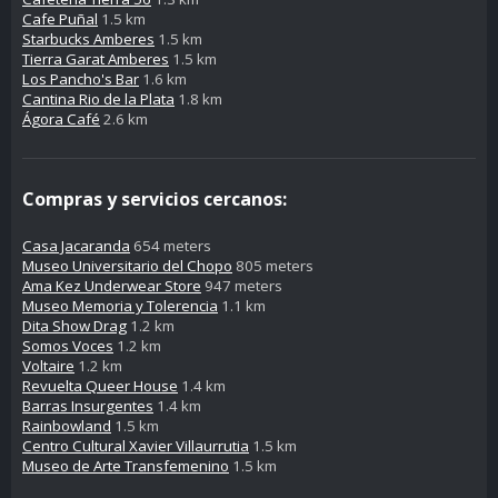
Cafe Puñal
1.5 km
Starbucks Amberes
1.5 km
Tierra Garat Amberes
1.5 km
Los Pancho's Bar
1.6 km
Cantina Rio de la Plata
1.8 km
Ágora Café
2.6 km
Compras y servicios cercanos:
Casa Jacaranda
654 meters
Museo Universitario del Chopo
805 meters
Ama Kez Underwear Store
947 meters
Museo Memoria y Tolerencia
1.1 km
Dita Show Drag
1.2 km
Somos Voces
1.2 km
Voltaire
1.2 km
Revuelta Queer House
1.4 km
Barras Insurgentes
1.4 km
Rainbowland
1.5 km
Centro Cultural Xavier Villaurrutia
1.5 km
Museo de Arte Transfemenino
1.5 km