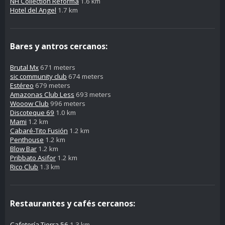
NH Collection Reforma
1.6 km
Hotel del Angel
1.7 km
Bares y antros cercanos:
Brutal Mx
671 meters
sic community club
674 meters
Estéreo
679 meters
Amazonas Club Less
693 meters
Wooow Club
996 meters
Discoteque 69
1.0 km
Mami
1.2 km
Cabaré-Tito Fusión
1.2 km
Penthouse
1.2 km
Blow Bar
1.2 km
Pribbato Asifor
1.2 km
Rico Club
1.3 km
Restaurantes y cafés cercanos:
Cafetería Tierra 56
1.3 km