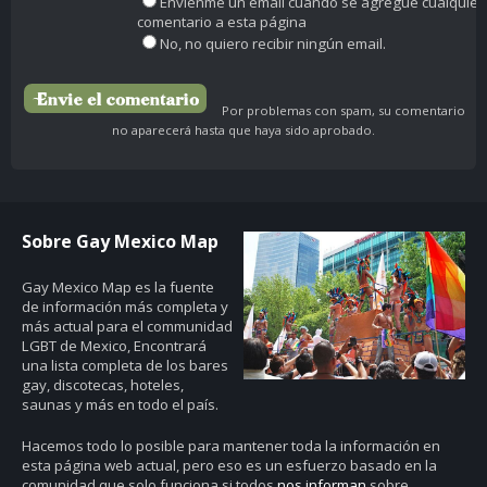
Envíenme un email cuando se agregue cualquier
comentario a esta página
No, no quiero recibir ningún email.
Por problemas con spam, su comentario
no aparecerá hasta que haya sido aprobado.
Sobre Gay Mexico Map
Gay Mexico Map
es la fuente
de información más completa y
más actual para el communidad
LGBT de Mexico, Encontrará
una lista completa de los bares
gay, discotecas, hoteles,
saunas y más en todo el país.
Hacemos todo lo posible para mantener toda la información en
esta página web actual, pero eso es un esfuerzo basado en la
comunidad que solo funciona si todos
nos informan
sobre