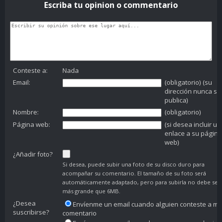
Escriba tu opinion o commentario
Conteste a:
Nada
Email:
(obligatorio) (su
dirección nunca se
publica)
Nombre:
(obligatorio)
Página web:
(si desea incluir un
enlace a su página
web)
¿Añadir foto?
Si desea, puede subir una foto de su disco duro para
acompañar su comentario. El tamaño de su foto será
automáticamente adaptado, pero para subirla no debe ser
más grande que 6MB.
¿Desea
Envíenme un email cuando alguien conteste a mi
suscribirse?
comentario