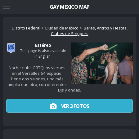
GAY MEXICO MAP
Distrito Federal
>
Ciudad de México
>
Bares, Antros y Fiestas,
Clubes de Strippers
Estéreo
This page is also available
in
English
.
Noche club LGBTQ los viernes
en el Versalles 64 espacio.
Tiene dos salones, uno más
amplio que otro, con diferentes
DJs y ondas.
VER 3 FOTOS