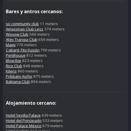
Bares y antros cercanos:
sic community club
11 meters
Amazonas Club Less
379 meters
Wooow Club
566 meters
Algo Tranqui Club
659 meters
Mami
776 meters
Cabaré-Tito Fusión
790 meters
Penthouse
812 meters
Blow Bar
823 meters
Rico Club
848 meters
Kilens
860 meters
Pribbato Asifor
875 meters
Babiana Club
894 meters
Alojamiento cercano:
Hotel Sevilla Palace
439 meters
Hotel del Principado
533 meters
Hotel Palace México
679 meters
Hotel Carlota
917 meters