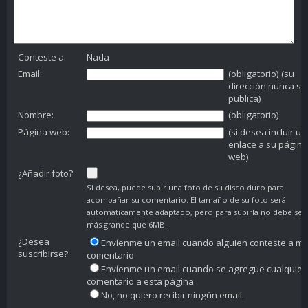
Conteste a:
Nada
Email:
(obligatorio) (su
dirección nunca se
publica)
Nombre:
(obligatorio)
Página web:
(si desea incluir un
enlace a su página
web)
¿Añadir foto?
Si desea, puede subir una foto de su disco duro para
acompañar su comentario. El tamaño de su foto será
automáticamente adaptado, pero para subirla no debe ser
más grande que 6MB.
¿Desea
Envíenme un email cuando alguien conteste a mi
suscribirse?
comentario
Envíenme un email cuando se agregue cualquier
comentario a esta página
No, no quiero recibir ningún email.