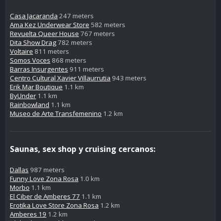
Casa Jacaranda
247 meters
Ama Kez Underwear Store
582 meters
Revuelta Queer House
767 meters
Dita Show Drag
782 meters
Voltaire
811 meters
Somos Voces
868 meters
Barras Insurgentes
911 meters
Centro Cultural Xavier Villaurrutia
943 meters
Erik Mar Boutique
1.1 km
ByUnder
1.1 km
Rainbowland
1.1 km
Museo de Arte Transfemenino
1.2 km
Saunas, sex shop y cruising cercanos:
Dallas
987 meters
Funny Love Zona Rosa
1.0 km
Morbo
1.1 km
El Ciber de Amberes 77
1.1 km
Erotika Love Store Zona Rosa
1.2 km
Amberes 19
1.2 km