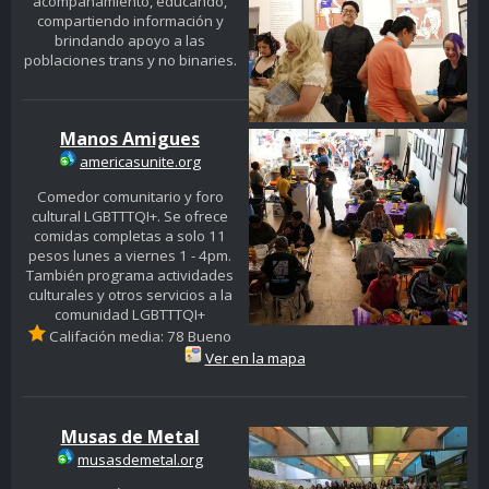
acompañamiento, educando,
compartiendo información y
brindando apoyo a las
poblaciones trans y no binaries.
Manos Amigues
americasunite.org
Comedor comunitario y foro
cultural LGBTTTQI+. Se ofrece
comidas completas a solo 11
pesos lunes a viernes 1 - 4pm.
También programa actividades
culturales y otros servicios a la
comunidad LGBTTTQI+
Califación media: 78 Bueno
Ver en la mapa
Musas de Metal
musasdemetal.org