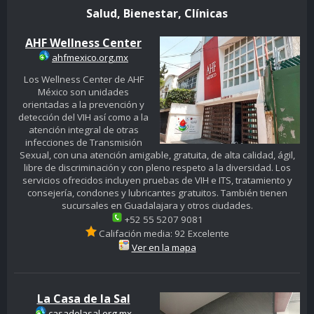
Salud, Bienestar, Clínicas
AHF Wellness Center
ahfmexico.org.mx
Los Wellness Center de AHF
México son unidades
orientadas a la prevención y
detección del VIH así como a la
atención integral de otras
infecciones de Transmisión
Sexual, con una atención amigable, gratuita, de alta calidad, ágil,
libre de discriminación y con pleno respeto a la diversidad. Los
servicios ofrecidos incluyen pruebas de VIH e ITS, tratamiento y
consejería, condones y lubricantes gratuitos. También tienen
sucursales en Guadalajara y otros ciudades.
+52 55 5207 9081
Califación media: 92 Excelente
Ver en la mapa
La Casa de la Sal
casadelasal.org.mx