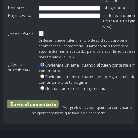
publica)
Nombre:
(obligatorio)
Página web:
(si desea incluir un
enlace a su página
web)
¿Añadir foto?
Si desea, puede subir una foto de su disco duro para
acompañar su comentario. El tamaño de su foto será
automáticamente adaptado, pero para subirla no debe ser
más grande que 6MB.
¿Desea
Envíenme un email cuando alguien conteste a mi
suscribirse?
comentario
Envíenme un email cuando se agregue cualquier
comentario a esta página
No, no quiero recibir ningún email.
Por problemas con spam, su comentario
no aparecerá hasta que haya sido aprobado.