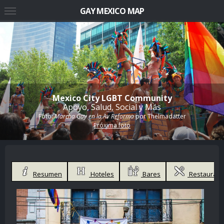
GAY MEXICO MAP
Mexico City LGBT Community
Apoyo, Salud, Social y Más
Foto:
Marcha Gay en la Av Reforma
por
Thelmadatter
Próxima foto
Resumen
Hoteles
Bares
Restaurant