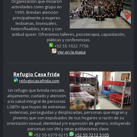
Organización que iniciaron
actividades como grupo en
1995. Brindan atención
principalmente a mujeres
lesbianas, bisexuales,
heteroflexibles, trans y con
actitud queer. Ofrecemos talleres, psicoterapia, capacitación,
pláticas y conferencias.
+52 55 1022 7756
Ver en la mapa
Refugio Casa Frida
refugiocasafrida.com
Un refugio que brinda rescate,
alojamiento, cuidado y atención
a la salud integral de personas
LGBTI+ que huyen de extremas
violencias, perseguidas y desplazadas, personas que migran y
jóvenes que son expulsados de sus hogares a razón de su
orientación sexual, identidad y/o expresión de género, incluyendo
personas con VIH y otras poblaciones clave.
+52 55 6379 6215
+52 55 7212 5105