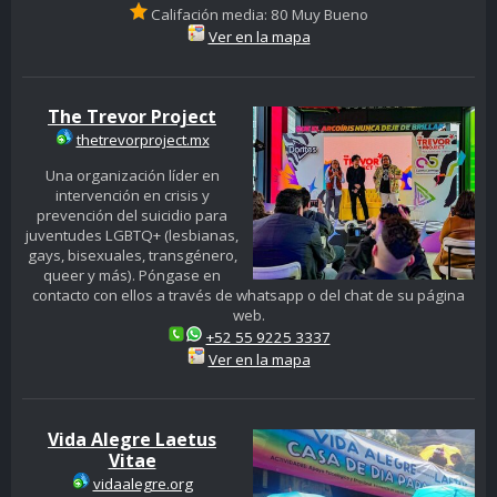
Califación media: 80 Muy Bueno
Ver en la mapa
The Trevor Project
thetrevorproject.mx
Una organización líder en
intervención en crisis y
prevención del suicidio para
juventudes LGBTQ+ (lesbianas,
gays, bisexuales, transgénero,
queer y más). Póngase en
contacto con ellos a través de whatsapp o del chat de su página
web.
+52 55 9225 3337
Ver en la mapa
Vida Alegre Laetus
Vitae
vidaalegre.org